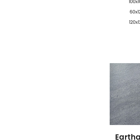
100x
60x1
120x
Earth