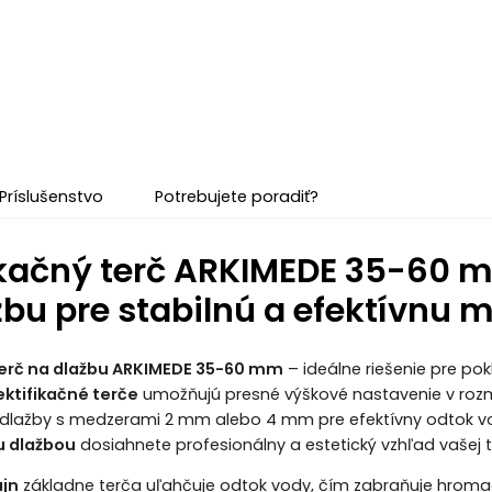
Príslušenstvo
Potrebujete poradiť?
ikačný terč ARKIMEDE 35-60 m
žbu pre stabilnú a efektívnu 
terč na dlažbu ARKIMEDE 35-60 mm
– ideálne riešenie pre po
ektifikačné terče
umožňujú presné výškové nastavenie v roz
dlažby s medzerami 2 mm alebo 4 mm pre efektívny odtok vod
u dlažbou
dosiahnete profesionálny a estetický vzhľad vašej t
ajn
základne terča uľahčuje odtok vody, čím zabraňuje hromaden