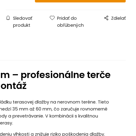
Sledovať
Pridať do
Zdielať
produkt
obľúbených
m – profesionálne terče
montáž
kládku terasovej dlažby na nerovnom teréne. Tieto
medzí 35 mm až 60 mm, čo zaručuje rovnomerné
y a prevetrávanie. V kombinácii s kvalitnou
erasy.
iu vlhkosti a znižuje riziko poškodenia dlažby.