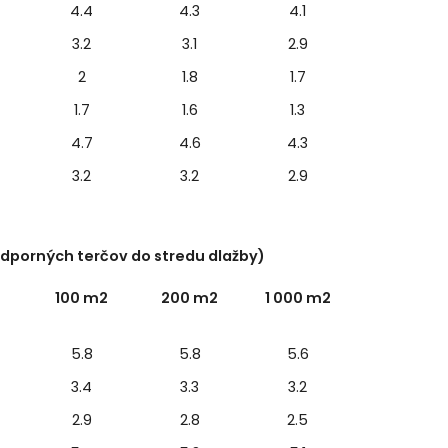
4.4
4.3
4.1
3.2
3.1
2.9
2
1.8
1.7
1.7
1.6
1.3
4.7
4.6
4.3
3.2
3.2
2.9
dporných terčov do stredu dlažby)
100 m2
200 m2
1 000 m2
5.8
5.8
5.6
3.4
3.3
3.2
2.9
2.8
2.5