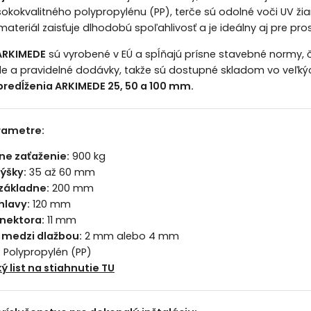
okokvalitného polypropylénu (PP), terče sú odolné voči UV ži
ateriál zaisťuje dlhodobú spoľahlivosť a je ideálny aj pre pro
 ARKIMEDE
sú vyrobené v EÚ a spĺňajú prísne stavebné normy, č
e a pravidelné dodávky, takže sú dostupné skladom vo veľkých 
predĺženia ARKIMEDE 25, 50 a 100 mm.
rametre:
e zaťaženie:
900 kg
ýšky:
35 až 60 mm
základne:
200 mm
hlavy:
120 mm
nektora:
11 mm
 medzi dlažbou:
2 mm alebo 4 mm
:
Polypropylén (PP)
ý list na stiahnutie TU