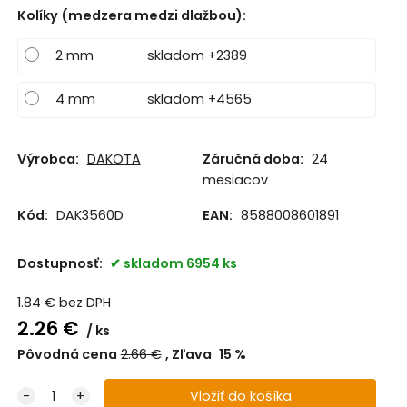
Kolíky (medzera medzi dlažbou)
:
2 mm
skladom +2389
4 mm
skladom +4565
Výrobca:
DAKOTA
Záručná doba:
24
mesiacov
Kód:
DAK3560D
EAN:
8588008601891
Dostupnosť:
skladom 6954 ks
1.84
€
bez DPH
2.26
€
ks
Pôvodná cena
2.66
€
Zľava
15
%