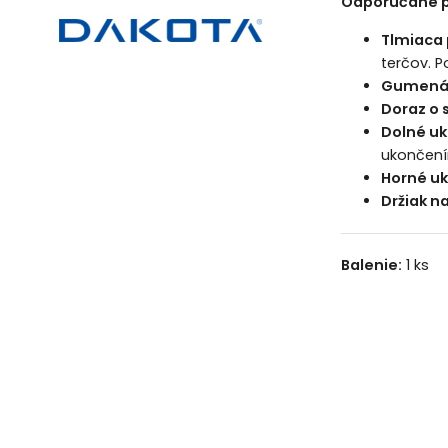
Odporúčané pr
Tlmiaca
terčov. P
Gumená 
Doraz o 
Dolné uk
ukončen
Horné uk
Držiak n
Balenie:
1 ks