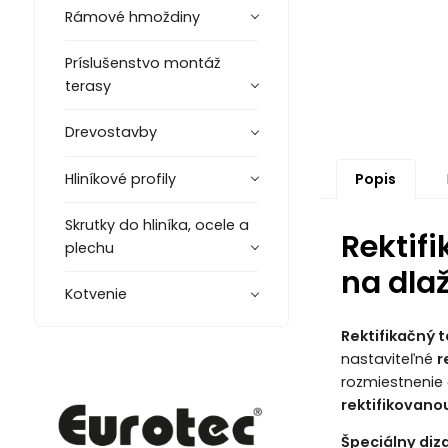
Rámové hmoždiny
Príslušenstvo montáž
terasy
Drevostavby
Popis
Hliníkové profily
Skrutky do hliníka, ocele a
Rektif
plechu
na dla
Kotvenie
Rektifikačný 
nastaviteľné
r
rozmiestnenie 
rektifikovano
Špeciálny diz