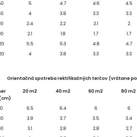
50
5
4.7
4.6
4.5
60
4
3.8
3.3
3.3
80
2.4
2.2
2.1
2
90
2.1
1.8
1.7
1.7
20
5.5
5.3
4.8
4.7
20
4
3.8
3.3
3.3
Orientačná spotreba rektifikačných terčov (vrátane po
er
20 m2
40 m2
60 m2
80 m2
 (cm)
60
6.5
6.4
6
6
80
3.9
3.7
3.5
3.4
90
3.1
2.8
2.8
2.7