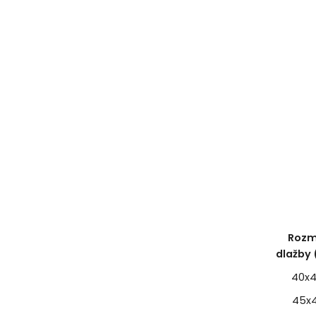
Rozm
dlažby
40x
45x