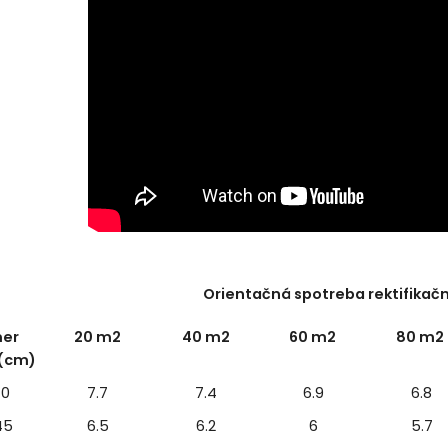
Orientačná spotreba rektifikač
er
20 m2
40 m2
60 m2
80 m2
 (cm)
40
7.7
7.4
6.9
6.8
45
6.5
6.2
6
5.7