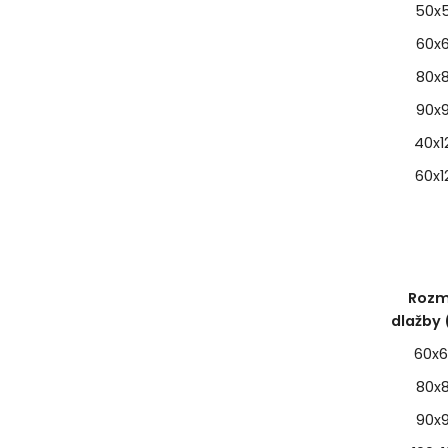
50x
60x
80x
90x
40x1
60x1
Rozm
dlažby
60x
80x
90x