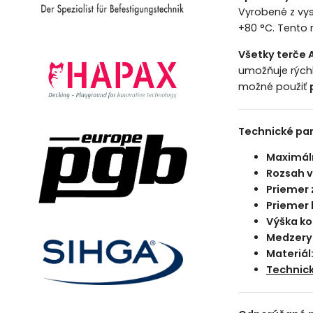
Vyrobené z vys
+80 °C. Tento m
Všetky terče
umožňuje rýchl
možné použiť
Technické pa
Maximáln
Rozsah v
Priemer 
Priemer 
Výška ko
Medzery
Materiál
Technick