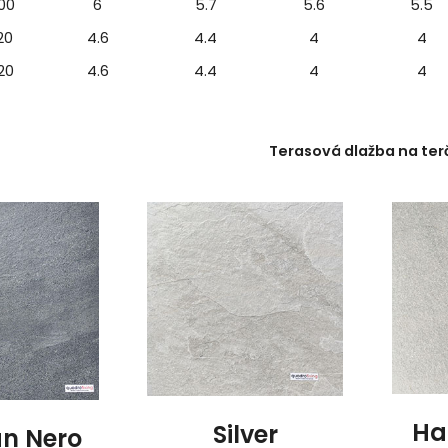
100
6
5.7
5.6
5.5
20
4.6
4.4
4
4
120
4.6
4.4
4
4
Terasová dlažba na ter
Ha
Silver
an Nero