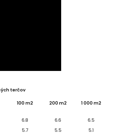
ných terčov
100 m2
200 m2
1 000 m2
6.8
6.6
6.5
5.7
5.5
5.1