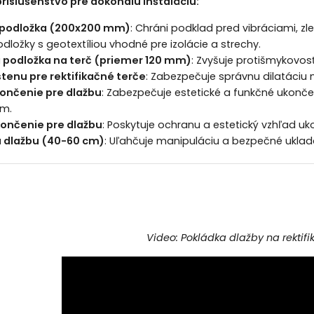
íslušenstvo pre dokonalú inštaláciu:
 podložka (200x200 mm)
:
Chráni podklad pred vibráciami, zle
odložky s geotextíliou vhodné pre izolácie a strechy.
podložka na terč (priemer 120 mm)
:
Zvyšuje protišmykovosť 
stenu pre rektifikačné terče
:
Zabezpečuje správnu dilatáciu 
ončenie pre dlažbu
:
Zabezpečuje estetické a funkčné ukončen
ím.
ončenie pre dlažbu
:
Poskytuje ochranu a estetický vzhľad uk
a dlažbu (40-60 cm)
:
Uľahčuje manipuláciu a bezpečné uklad
Video: Pokládka dlažby na rektifi