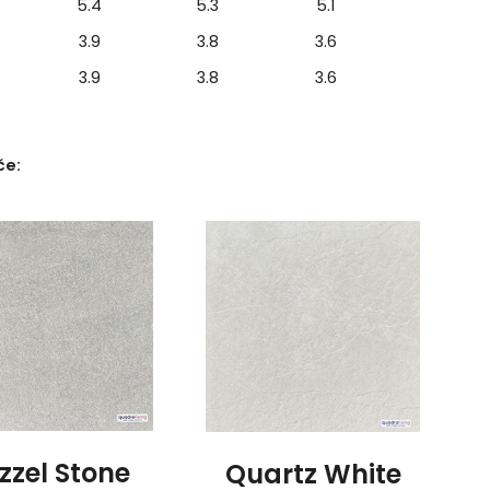
5.4
5.3
5.1
3.9
3.8
3.6
3.9
3.8
3.6
če:
zzel Stone
Quartz White