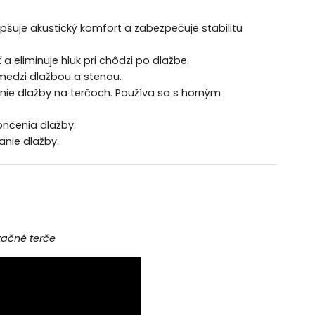
pšuje akustický komfort a zabezpečuje stabilitu
a eliminuje hluk pri chôdzi po dlažbe.
medzi dlažbou a stenou.
ie dlažby na terčoch. Používa sa s horným
ončenia dlažby.
anie dlažby.
kačné terče