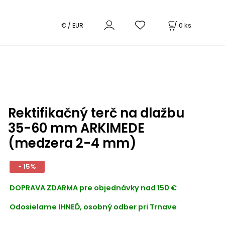
0
ks
€ / EUR
Rektifikačný terč na dlažbu
35-60 mm ARKIMEDE
(medzera 2-4 mm)
- 15%
DOPRAVA ZDARMA
pre objednávky nad 150 €
Odosielame IHNEĎ, osobný odber pri Trnave