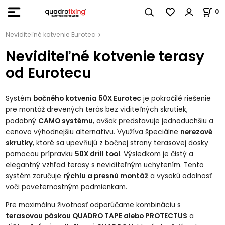
0
Neviditeľné kotvenie Eurotec
Neviditeľné kotvenie terasy
od Eurotecu
Systém
bočného kotvenia 50X Eurotec
je pokročilé riešenie
pre montáž drevených terás bez viditeľných skrutiek,
podobný
CAMO systému
, avšak predstavuje jednoduchšiu a
cenovo výhodnejšiu alternatívu. Využíva špeciálne
nerezové
skrutky
, ktoré sa upevňujú z bočnej strany terasovej dosky
pomocou prípravku
50X drill tool
. Výsledkom je čistý a
elegantný vzhľad terasy s neviditeľným uchytením. Tento
systém zaručuje
rýchlu a presnú montáž
a vysokú odolnosť
voči poveternostným podmienkam.
Pre maximálnu životnosť odporúčame kombináciu s
terasovou páskou QUADRO TAPE alebo PROTECTUS
a