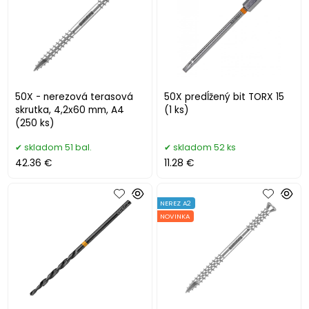
50X - nerezová terasová
50X predĺžený bit TORX 15
skrutka, 4,2x60 mm, A4
(1 ks)
(250 ks)
skladom 51 bal.
skladom 52 ks
42.36 €
11.28 €
NEREZ A2
NOVINKA