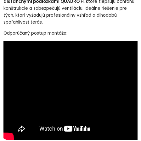
dištančnými podložkami QUADRO H
, ktoré zlepšujú ochranu
konštrukcie a zabezpečujú ventiláciu. Ideálne riešenie pre
tých, ktorí vyžadujú profesionálny vzhľad a dlhodobú
spoľahlivosť terás.
Odporúčaný postup montáže: