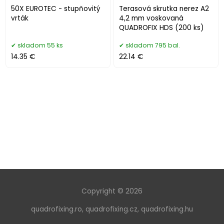
50X EUROTEC - stupňovitý
Terasová skrutka nerez A2
vrták
4,2 mm voskovaná
QUADROFIX HDS (200 ks)
skladom 55 ks
skladom 795 bal.
14.35 €
22.14 €
Copyright © 2026
quadrofixing.ro
,
quadrofixing.cz
,
quadrofixing.hu