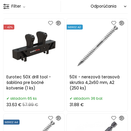
Filter
- 42%
NEREZ A2
Eurotec 50X drill tool -
50X - nerezová terasová
šablóna pre bočné
skrutka 4,2x60 mm, A2
kotvenie (1 ks)
(250 ks)
skladom 65 ks
skladom 36 bal.
33.63 €
57.99 €
31.88 €
NEREZ A4