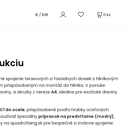
0
ks
€ / EUR
rukciu
é spojenie terasových a fasádnych dosiek s hliníkovým
m prispôsobeným na montáž do hliníka. V ponuke
eviny, a skrutky z nereze
A4
, ideálne pre exotické dreviny
C1 do ocele
, prispôsobené podľa hrúbky oceľových
oužívať špeciálny
prípravok na predvŕtanie (modrý)
,
ky na quadrofixing.sk pre bezpečné a trvácne spojenie.