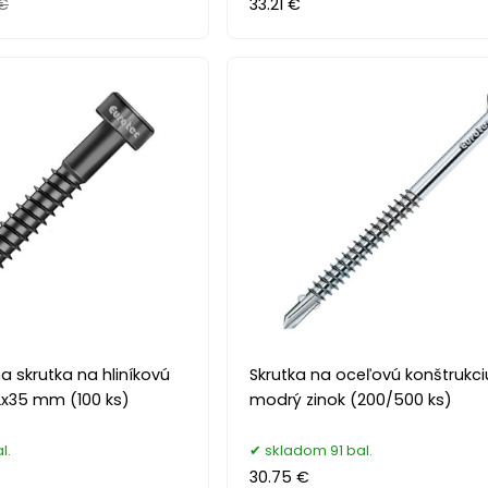
€
33.21 €
a skrutka na hliníkovú
Skrutka na oceľovú konštrukci
2x35 mm (100 ks)
modrý zinok (200/500 ks)
l.
skladom 91 bal.
30.75 €