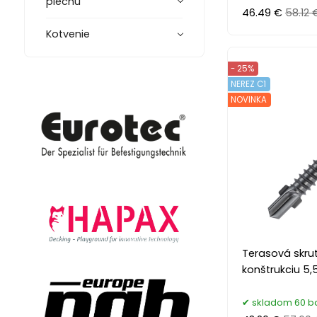
plechu
46.49 €
58.12 
Kotvenie
- 25%
NEREZ C1
NOVINKA
Terasová skrut
konštrukciu 5,
skladom 60 ba