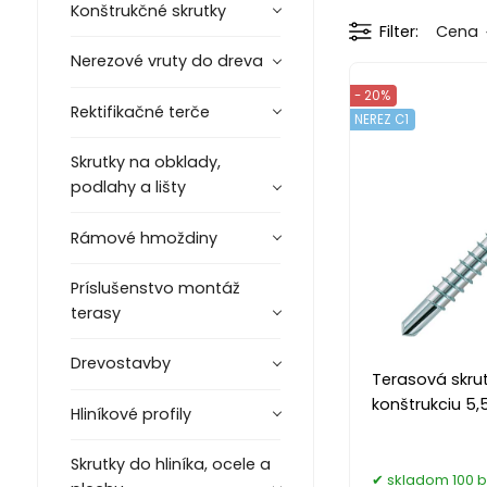
Konštrukčné skrutky
Filter
Cena
Nerezové vruty do dreva
- 20%
Rektifikačné terče
NEREZ C1
Skrutky na obklady,
podlahy a lišty
Rámové hmoždiny
Príslušenstvo montáž
terasy
Drevostavby
Terasová skrut
konštrukciu 5,
Hliníkové profily
Skrutky do hliníka, ocele a
skladom 100 b