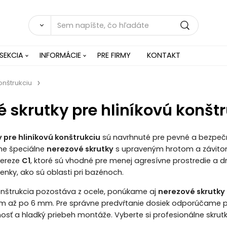
SEKCIA
INFORMÁCIE
PRE FIRMY
KONTAKT
onštrukciu
 skrutky pre hliníkovú konšt
 pre hliníkovú konštrukciu
sú navrhnuté pre pevné a bezpečn
me špeciálne
nerezové skrutky
s upraveným hrotom a závito
nereze
C1
, ktoré sú vhodné pre menej agresívne prostredie a dr
nky, ako sú oblasti pri bazénoch.
nštrukcia pozostáva z ocele, ponúkame aj
nerezové skrutky 
mm až po 6 mm. Pre správne predvŕtanie dosiek odporúčame p
nosť a hladký priebeh montáže. Vyberte si profesionálne skrut