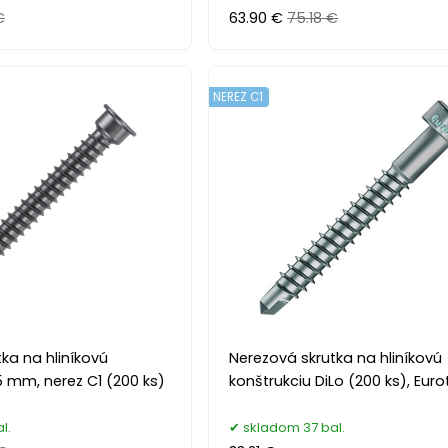
€
63.90 €
75.18 €
NEREZ C1
ka na hliníkovú
Nerezová skrutka na hliníkovú
5 mm, nerez C1 (200 ks)
konštrukciu DiLo (200 ks), Euro
l.
skladom 37 bal.