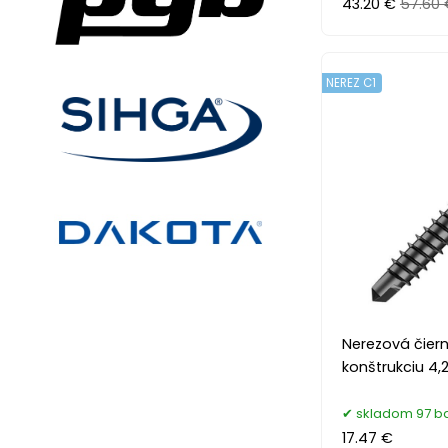
43.20 €
57.60 
NEREZ C1
Nerezová čiern
konštrukciu 4,
skladom 97 ba
17.47 €