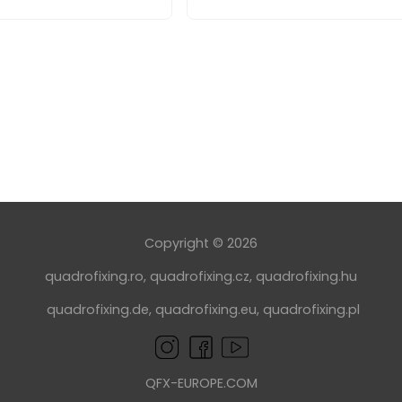
Copyright © 2026
quadrofixing.ro
,
quadrofixing.cz
,
quadrofixing.hu
quadrofixing.de
,
quadrofixing.eu
,
quadrofixing.pl
QFX-EUROPE.COM