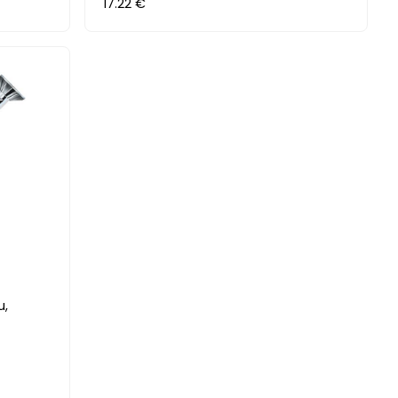
17.22 €
u,