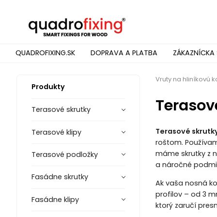
QUADROFIXING.SK
DOPRAVA A PLATBA
ZÁKAZNÍCKA 
Vruty na hliníkovú k
Produkty
Terasové
Terasové skrutky
Terasové skrutky
Terasové klipy
roštom. Používa
máme skrutky z 
Terasové podložky
a náročné podmie
Fasádne skrutky
Ak vaša nosná ko
profilov – od 3 
Fasádne klipy
ktorý zaručí pres