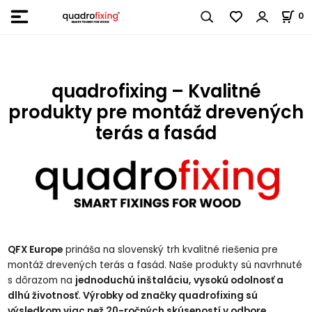
0
quadrofixing – Kvalitné
produkty pre montáž drevených
terás a fasád
QFX Europe
prináša na slovenský trh kvalitné riešenia pre
montáž drevených terás a fasád. Naše produkty sú navrhnuté
s dôrazom na
jednoduchú inštaláciu, vysokú odolnosť a
dlhú životnosť. Výrobky od značky quadrofixing sú
výsledkom viac než 20-ročných skúseností v odbore.