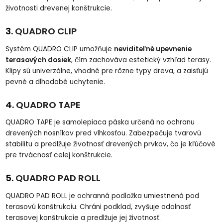
životnosti drevenej konštrukcie.
3.
QUADRO CLIP
Systém QUADRO CLIP umožňuje
neviditeľné upevnenie
terasových dosiek
, čím zachováva estetický vzhľad terasy.
Klipy sú univerzálne, vhodné pre rôzne typy dreva, a zaisťujú
pevné a dlhodobé uchytenie.
4.
QUADRO TAPE
QUADRO TAPE je samolepiaca páska určená na ochranu
drevených nosníkov pred vlhkosťou. Zabezpečuje tvarovú
stabilitu a predlžuje životnosť drevených prvkov, čo je kľúčové
pre trvácnosť celej konštrukcie.
5.
QUADRO PAD ROLL
QUADRO PAD ROLL je ochranná podložka umiestnená pod
terasovú konštrukciu. Chráni podklad, zvyšuje odolnosť
terasovej konštrukcie a predlžuje jej životnosť.