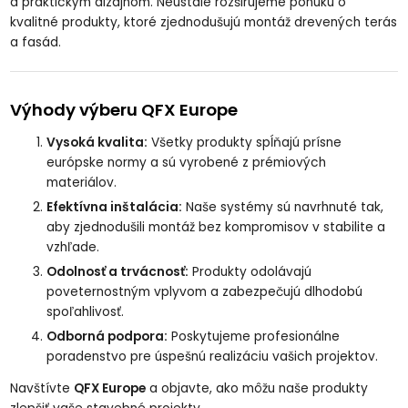
a praktickým dizajnom. Neustále rozširujeme ponuku o
kvalitné produkty, ktoré zjednodušujú montáž drevených terás
a fasád.
Výhody výberu QFX Europe
Vysoká kvalita:
Všetky produkty spĺňajú prísne
európske normy a sú vyrobené z prémiových
materiálov.
Efektívna inštalácia:
Naše systémy sú navrhnuté tak,
aby zjednodušili montáž bez kompromisov v stabilite a
vzhľade.
Odolnosť a trvácnosť:
Produkty odolávajú
poveternostným vplyvom a zabezpečujú dlhodobú
spoľahlivosť.
Odborná podpora:
Poskytujeme profesionálne
poradenstvo pre úspešnú realizáciu vašich projektov.
Navštívte
QFX Europe
a objavte, ako môžu naše produkty