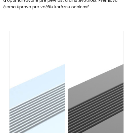
a optimalizované pre pevnosť a dlhú životnosť. Prémiová
čierna úprava pre väčšiu koróznu odolnosť .