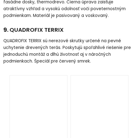
fasádne dosky, thermodrevo. Čierna úprava zaisťuje
atraktívny vzhľad a vysokú odolnosť voči poveternostným
podmienkam. Materiál je pasivovaný a voskovaný.
9.
QUADROFIX TERRIX
QUADROFIX TERRIX sú nerezové skrutky určené na pevné
uchytenie drevených terás. Poskytujú spoľahlivé riešenie pre
jednoduchú montáž a dlhú životnosť aj v náročných
podmienkach. Špeciál pre červený smrek.