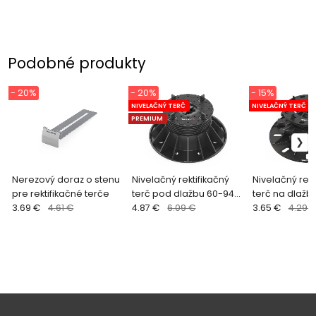
Podobné produkty
- 20%
- 20%
- 15%
NIVELAČNÝ TERČ
NIVELAČNÝ TERČ
PREMIUM
Nerezový doraz o stenu
Nivelačný rektifikačný
Nivelačný rekt
pre rektifikačné terče
terč pod dlažbu 60-94
terč na dlažbu
3.69 €
4.61 €
mm HERCULES
4.87 €
6.09 €
mm ARKIMEDE
3.65 €
4.29 
2-4 mm)