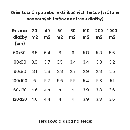
Orientačná spotreba rektifikačných terčov (vrátane
podporných terčov do stredu dlažby)
Rozmer
20
40
60
80
100
200
1 000
dlažby
m2
m2
m2
m2
m2
m2
m2
(cm)
60x60
6.5
6.4
6
6
5.8
5.8
5.6
80x80
3.9
3.7
3.5
3.4
3.4
3.3
3.2
90x90
3.1
2.8
2.8
2.7
2.9
2.8
2.5
100x100
6
5.7
5.6
5.5
5.4
5.3
5.1
60x120
4.6
4.4
4
4
3.9
3.8
3.6
120x120
4.6
4.4
4
4
3.9
3.8
3.6
Terasová dlažba na terče: