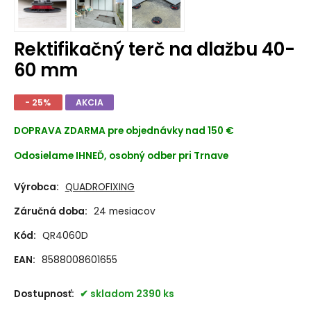
Rektifikačný terč na dlažbu 40-
60 mm
- 25%
AKCIA
DOPRAVA ZDARMA
pre objednávky nad 150 €
Odosielame IHNEĎ, osobný odber pri Trnave
Výrobca:
QUADROFIXING
Záručná doba:
24 mesiacov
Kód:
QR4060D
EAN:
8588008601655
Dostupnosť:
skladom 2390 ks