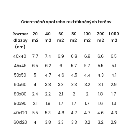
Orientačná spotreba rektifikačných terčov
Rozmer
20
40
60
80
100
200
1 000
dlažby
m2
m2
m2
m2
m2
m2
m2
(cm)
40x40
7.7
7.4
6.9
6.8
6.8
6.6
6.5
45x45
6.5
6.2
6
5.7
5.7
5.5
5.1
50x50
5
4.7
4.6
4.5
4.4
4.3
4.1
60x60
4
3.8
3.3
3.3
3.2
3.1
2.9
80x80
2.4
2.2
2.1
2
2
1.8
1.7
90x90
2.1
1.8
1.7
1.7
1.7
1.6
1.3
40x120
5.5
5.3
4.8
4.7
4.7
4.6
4.3
60x120
4
3.8
3.3
3.3
3.2
3.2
2.9