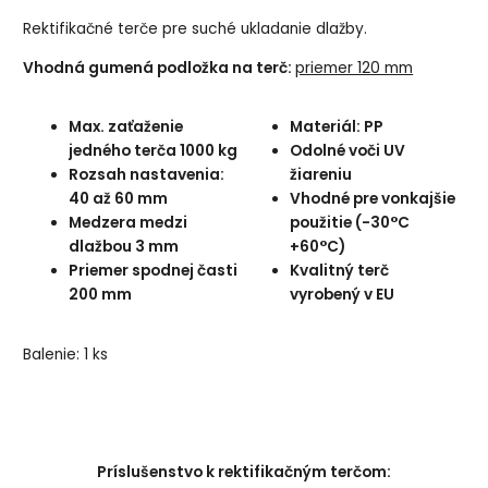
Rektifikačné terče pre suché ukladanie dlažby.
Vhodná gumená podložka na terč:
priemer 120 mm
Max. zaťaženie
Materiál: PP
jedného terča 1000 kg
Odolné voči UV
Rozsah nastavenia:
žiareniu
40 až 60 mm
Vhodné pre vonkajšie
Medzera medzi
použitie (-30°C
dlažbou 3 mm
+60°C)
Priemer spodnej časti
Kvalitný terč
200 mm
vyrobený v EU
Balenie: 1 ks
Príslušenstvo k rektifikačným terčom: