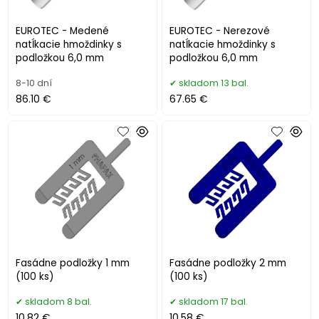
EUROTEC - Medené
EUROTEC - Nerezové
natĺkacie hmoždinky s
natĺkacie hmoždinky s
podložkou 6,0 mm
podložkou 6,0 mm
8-10 dní
skladom 13 bal.
86.10 €
67.65 €
Fasádne podložky 1 mm
Fasádne podložky 2 mm
(100 ks)
(100 ks)
skladom 8 bal.
skladom 17 bal.
10.82 €
10.58 €