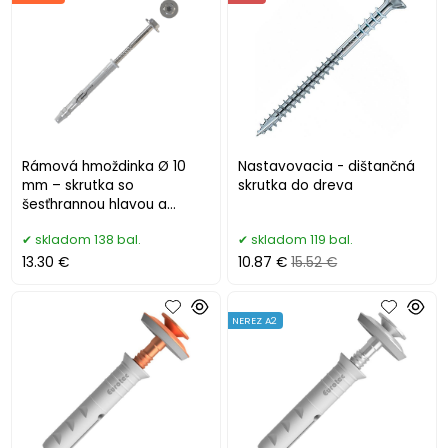
Rámová hmoždinka Ø 10
Nastavovacia - dištančná
mm – skrutka so
skrutka do dreva
šesťhrannou hlavou a
podložkou, Torx 40
skladom 138 bal.
skladom 119 bal.
13.30 €
10.87 €
15.52 €
NEREZ A2