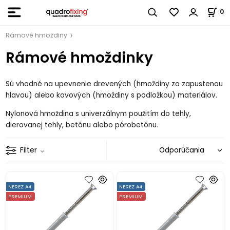
0
Rámové hmoždiny
Rámové hmoždinky
Sú vhodné na upevnenie drevených (hmoždiny zo zapustenou
hlavou) alebo kovových (hmoždiny s podložkou) materiálov.
Nylonová hmoždina s univerzálnym použitím do tehly,
dierovanej tehly, betónu alebo pórobetónu.
Filter
NEREZ A4
NEREZ A4
PREMIUM
PREMIUM