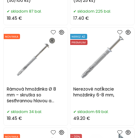
(50/100 ks)
(50/25 ks)
skladom 87 bal.
skladom 225 bal.
18.45 €
17.40 €
NOVINKA
NEREZ A2
PREMIUM
Rámová hmoždinka Ø 8
Nerezové natĺkacie
mm – skrutka so
hmoždinky 6-8 mm,
šesťhrannou hlavou a
podložkou, Torx 30
skladom 34 bal.
skladom 69 bal.
18.45 €
49.20 €
NOVINKA
- 30%