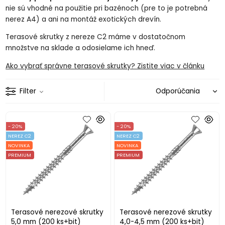
nie sú vhodné na použitie pri bazénoch (pre to je potrebná
nerez A4) a ani na montáž exotických drevín.
Terasové skrutky z nereze C2 máme v dostatočnom
množstve na sklade a odosielame ich hneď.
Ako vybrať správne terasové skrutky? Zistite viac v článku
Filter
- 20%
- 20%
NEREZ C2
NEREZ C2
NOVINKA
NOVINKA
PREMIUM
PREMIUM
Terasové nerezové skrutky
Terasové nerezové skrutky
5,0 mm (200 ks+bit)
4,0-4,5 mm (200 ks+bit)