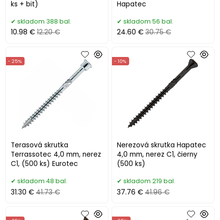
ks + bit)
Hapatec
skladom 388 bal.
skladom 56 bal.
10.98 €
12.20 €
24.60 €
30.75 €
- 25%
- 10%
Terasová skrutka
Nerezová skrutka Hapatec
Terrassotec 4,0 mm, nerez
4,0 mm, nerez C1, čierny
C1, (500 ks) Eurotec
(500 ks)
skladom 48 bal.
skladom 219 bal.
31.30 €
41.73 €
37.76 €
41.96 €