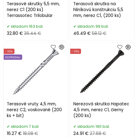
Terasové skrutky 5,5 mm,
Terasová skrutka na
nerez C1 (200 ks)
hliníkovú konštrukciu 5,5
Terrassotec Trilobular
mm, nerez C1, (200 ks)
skladom 163 bal.
skladom 99 bal.
32.80 €
36.44 €
46.49 €
58.12 €
- 10%
- 10%
DOPREDAJ
Terasové vruty 4,5 mm,
Nerezová skrutka Hapatec
nerez C2, voskované (200
4,5 mm, nerez C1, čierny
ks + bit)
(200 ks)
skladom 7 bal.
skladom 190 bal.
16.27 €
18.08 €
24.91 €
27.68 €