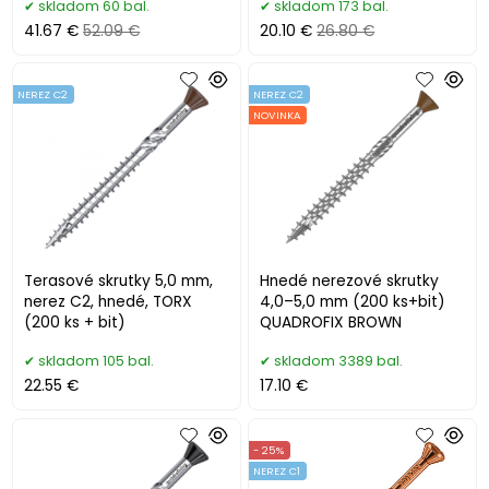
skladom 60 bal.
skladom 173 bal.
41.67 €
52.09 €
20.10 €
26.80 €
NEREZ C2
NEREZ C2
NOVINKA
Terasové skrutky 5,0 mm,
Hnedé nerezové skrutky
nerez C2, hnedé, TORX
4,0–5,0 mm (200 ks+bit)
(200 ks + bit)
QUADROFIX BROWN
skladom 105 bal.
skladom 3389 bal.
22.55 €
17.10 €
- 25%
NEREZ C1