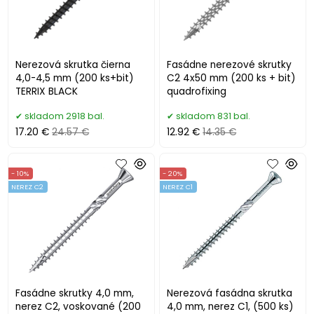
Nerezová skrutka čierna
Fasádne nerezové skrutky
4,0-4,5 mm (200 ks+bit)
C2 4x50 mm (200 ks + bit)
TERRIX BLACK
quadrofixing
skladom 2918 bal.
skladom 831 bal.
17.20 €
24.57 €
12.92 €
14.35 €
- 10%
- 20%
NEREZ C2
NEREZ C1
Fasádne skrutky 4,0 mm,
Nerezová fasádna skrutka
nerez C2, voskované (200
4,0 mm, nerez C1, (500 ks)