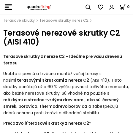
0
Terasové skrutky
Terasové skrutky nerez C2
Terasové nerezové skrutky C2
(AISI 410)
Terasové skrutky z nereze C2 – Ideálne pre vašu drevenú
terasu
Urobte si pevnú a trvácnu montáž vašej terasy s
našimi
terasovými skrutkami z nereze C2
(AISI 410). Tieto
skrutky ponúkajú až o 60 % vyššiu pevnosť točivého momentu,
ako bežné nerezové skrutky. Sú vhodné na použitie s
mäkkými a stredne tvrdými drevinami, ako sú červený
smrek, borovica, thermodrevo borovica
a zabezpečujú
dobrú ochranu proti korózii a dlhodobú stabilitu.
Prečo zvoliť terasové skrutky z nereze C2?