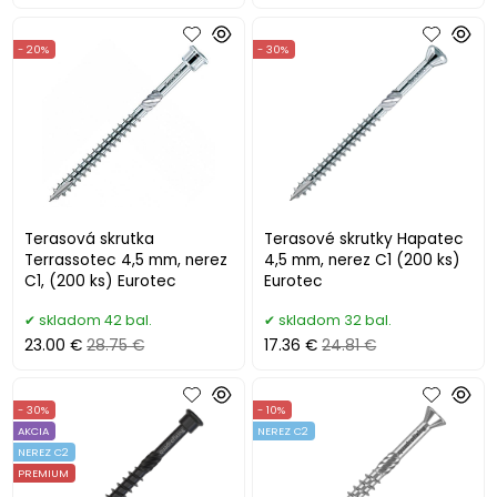
- 20%
- 30%
Terasová skrutka
Terasové skrutky Hapatec
Terrassotec 4,5 mm, nerez
4,5 mm, nerez C1 (200 ks)
C1, (200 ks) Eurotec
Eurotec
skladom 42 bal.
skladom 32 bal.
23.00 €
28.75 €
17.36 €
24.81 €
- 30%
- 10%
AKCIA
NEREZ C2
NEREZ C2
PREMIUM