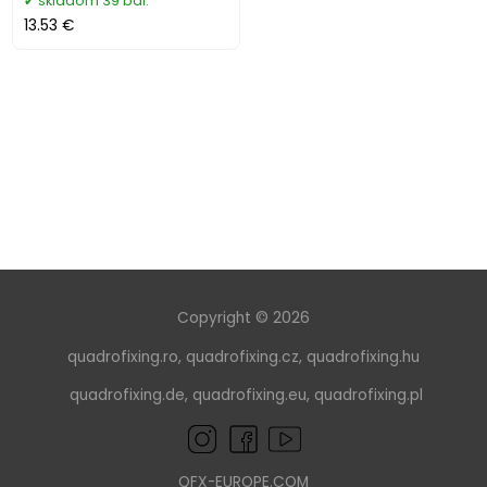
skladom 39 bal.
13.53 €
Copyright © 2026
quadrofixing.ro
,
quadrofixing.cz
,
quadrofixing.hu
quadrofixing.de
,
quadrofixing.eu
,
quadrofixing.pl
QFX-EUROPE.COM