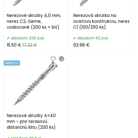
Nerezové skrutky 4,0 mm,
Nerezová skrutka na
nerez C2, čierne,
oceľovú konštrukciu, nerez
voskované (200 ks + bit)
C1 (100/200 ks)
skladom 205 bal.
skladom 42 bal.
15.50 €
17.22 €
63.96 €
NEREZ C1
Nerezové skrutky 4×40
mm – pre terasovú
dištančnú lištu (200 ks)