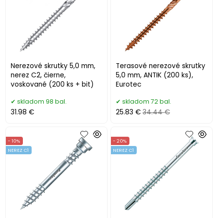
Nerezové skrutky 5,0 mm,
Terasové nerezové skrutky
nerez C2, čierne,
5,0 mm, ANTIK (200 ks),
voskované (200 ks + bit)
Eurotec
skladom 98 bal.
skladom 72 bal.
31.98 €
25.83 €
34.44 €
- 10%
- 20%
NEREZ C1
NEREZ C1