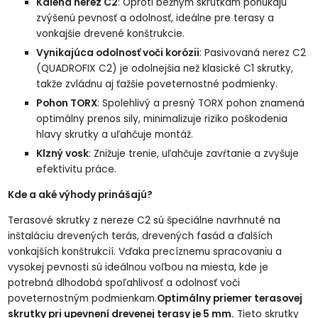
Kalená nerez C2
: Oproti bežným skrutkám ponúkajú
zvýšenú pevnosť a odolnosť, ideálne pre terasy a
vonkajšie drevené konštrukcie.
Vynikajúca odolnosť voči korózii
:
Pasivovaná nerez C2
(QUADROFIX C2
) je odolnejšia než klasické C1 skrutky,
takže zvládnu aj ťažšie poveternostné podmienky.
Pohon TORX
: Spolehlivý a presný TORX pohon znamená
optimálny prenos sily, minimalizuje riziko poškodenia
hlavy skrutky a uľahčuje montáž.
Klzný vosk
: Znižuje trenie, uľahčuje zavŕtanie a zvyšuje
efektivitu práce.
Kde a aké výhody prinášajú?
Terasové skrutky z nereze C2 sú špeciálne navrhnuté na
inštaláciu drevených terás, drevených fasád a ďalších
vonkajších konštrukcií. Vďaka precíznemu spracovaniu a
vysokej pevnosti sú ideálnou voľbou na miesta, kde je
potrebná dlhodobá spoľahlivosť a odolnosť voči
poveternostným podmienkam.
Optimálny priemer terasovej
skrutky pri upevnení drevenej terasy je 5 mm.
Tieto skrutky