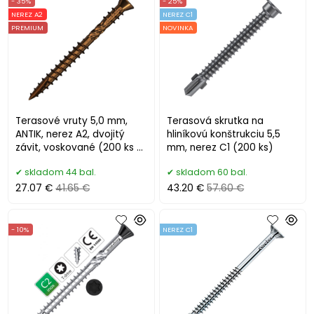
- 35%
- 25%
NEREZ A2
NEREZ C1
PREMIUM
NOVINKA
Terasové vruty 5,0 mm,
Terasová skrutka na
ANTIK, nerez A2, dvojitý
hliníkovú konštrukciu 5,5
závit, voskované (200 ks +
mm, nerez C1 (200 ks)
bit)
skladom 44 bal.
skladom 60 bal.
27.07 €
41.65 €
43.20 €
57.60 €
- 10%
NEREZ C1