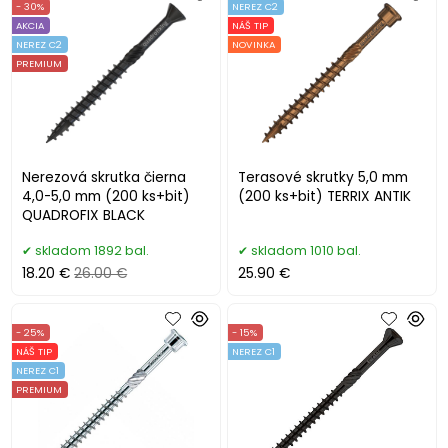
- 30%
NEREZ C2
AKCIA
NÁŠ TIP
NEREZ C2
NOVINKA
PREMIUM
Nerezová skrutka čierna
Terasové skrutky 5,0 mm
4,0-5,0 mm (200 ks+bit)
(200 ks+bit) TERRIX ANTIK
QUADROFIX BLACK
skladom 1892 bal.
skladom 1010 bal.
18.20 €
26.00 €
25.90 €
- 25%
- 15%
NÁŠ TIP
NEREZ C1
NEREZ C1
PREMIUM