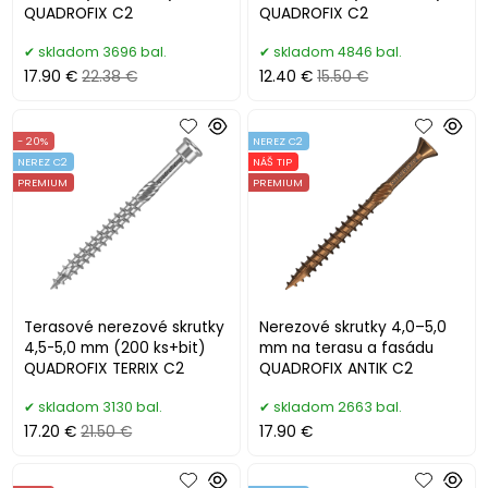
QUADROFIX C2
QUADROFIX C2
skladom 3696 bal.
skladom 4846 bal.
17.90 €
22.38 €
12.40 €
15.50 €
- 20%
NEREZ C2
NEREZ C2
NÁŠ TIP
PREMIUM
PREMIUM
Terasové nerezové skrutky
Nerezové skrutky 4,0–5,0
4,5-5,0 mm (200 ks+bit)
mm na terasu a fasádu
QUADROFIX TERRIX C2
QUADROFIX ANTIK C2
skladom 3130 bal.
skladom 2663 bal.
17.20 €
21.50 €
17.90 €