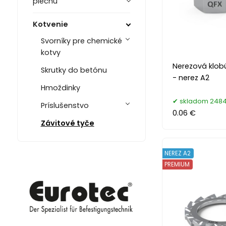
plechu
Kotvenie
Svorníky pre chemické
kotvy
Nerezová klob
Skrutky do betónu
- nerez A2
Hmoždinky
skladom 2484
Príslušenstvo
0.06 €
Závitové tyče
NEREZ A2
PREMIUM