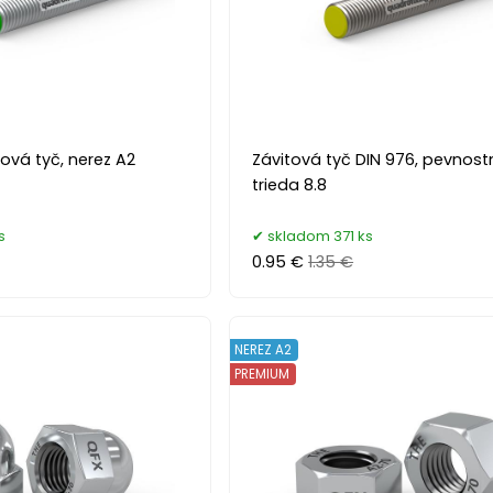
ová tyč, nerez A2
Závitová tyč DIN 976, pevnost
trieda 8.8
s
skladom 371 ks
0.95 €
1.35 €
NEREZ A2
PREMIUM