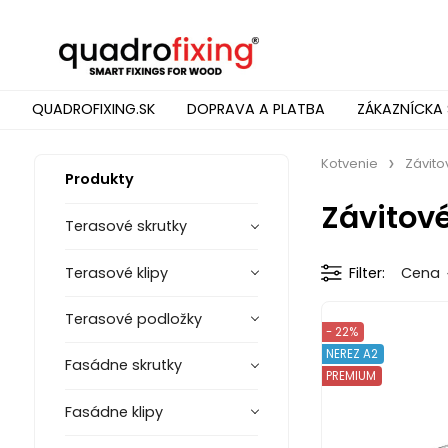
QUADROFIXING.SK
DOPRAVA A PLATBA
ZÁKAZNÍCKA 
Kotvenie
Závito
Produkty
Závitové
Terasové skrutky
Terasové klipy
Filter
Cena
Terasové podložky
- 22%
NEREZ A2
Fasádne skrutky
PREMIUM
Fasádne klipy