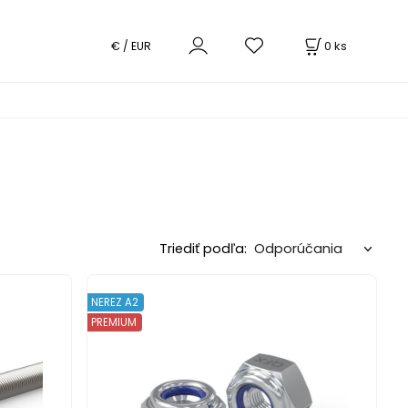
0
ks
€ / EUR
Triediť podľa:
NEREZ A2
PREMIUM