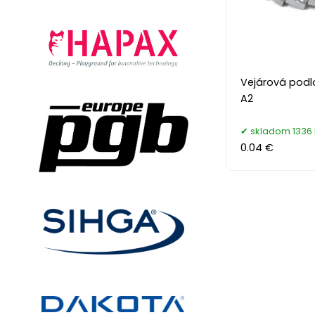
Vejárová podlo
A2
skladom 1336 
0.04 €