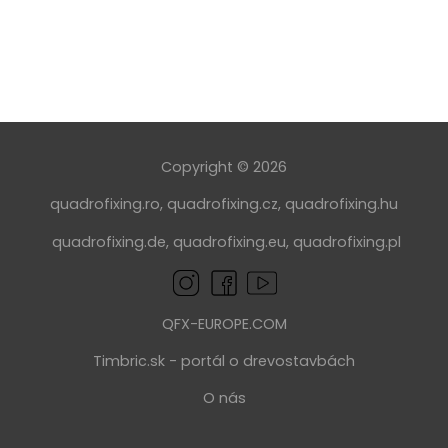
Copyright © 2026
quadrofixing.ro
,
quadrofixing.cz
,
quadrofixing.hu
quadrofixing.de
,
quadrofixing.eu
,
quadrofixing.pl
QFX-EUROPE.COM
Timbric.sk - portál o drevostavbách
O nás