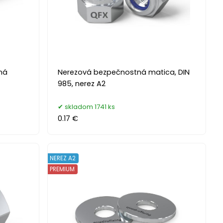
ná
Nerezová bezpečnostná matica, DIN
985, nerez A2
skladom 1741 ks
0.17 €
NEREZ A2
PREMIUM