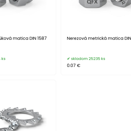
úková matica DIN 1587
Nerezová metrická matica DI
 ks
skladom 25235 ks
0.07 €