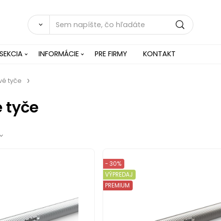
SEKCIA
INFORMÁCIE
PRE FIRMY
KONTAKT
vé tyče
 tyče
- 30%
VÝPREDAJ
PREMIUM