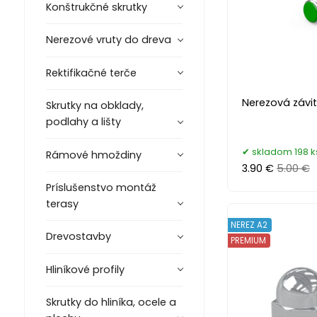
Konštrukčné skrutky
Nerezové vruty do dreva
Rektifikačné terče
Nerezová závit
Skrutky na obklady,
podlahy a lišty
skladom 198 k
Rámové hmoždiny
3.90 €
5.00 €
Príslušenstvo montáž
terasy
NEREZ A2
Drevostavby
PREMIUM
Hliníkové profily
Skrutky do hliníka, ocele a