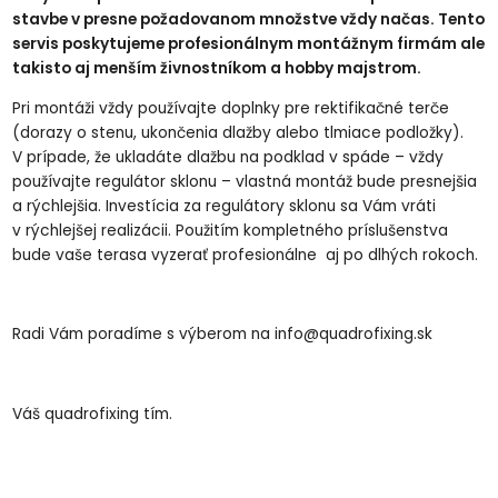
stavbe v presne požadovanom množstve vždy načas. Tento
servis poskytujeme profesionálnym montážnym firmám ale
takisto aj menším živnostníkom a hobby majstrom.
Pri montáži vždy používajte doplnky pre rektifikačné terče
(dorazy o stenu, ukončenia dlažby alebo tlmiace podložky).
V prípade, že ukladáte dlažbu na podklad v spáde – vždy
používajte regulátor sklonu – vlastná montáž bude presnejšia
a rýchlejšia. Investícia za regulátory sklonu sa Vám vráti
v rýchlejšej realizácii. Použitím kompletného príslušenstva
bude vaše terasa vyzerať profesionálne aj po dlhých rokoch.
Radi Vám poradíme s výberom na
info@quadrofixing.sk
Váš quadrofixing tím.