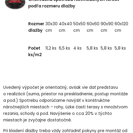
podľa rozmeru dlažby
Rozmer
30x30
40x40
50x50
60x60
90x90
60x120
dlažby
cm
cm
cm
cm
cm
cm
Počet
11,2 ks
6,5 ks
4 ks
5,8 ks
5,8 ks
5,8 ks
ks/m2
Uvedený výpočet je orientačný, avšak vie dať predstavu
o realizácii (suma, priestor na preskladnenie, postup montáže
a pod.) Spotrebu odporúčame navýšiť v konštrukčne
náročnejších miestach – rohy, úzke časti terasy s množstvom
rezania, schody a pod. Navýšenie o cca 20% v týchto
miestach je zvyčajne dostatočné.
Pri kladení dlažby treba vždy zohľadniť pokyny pre montáž od