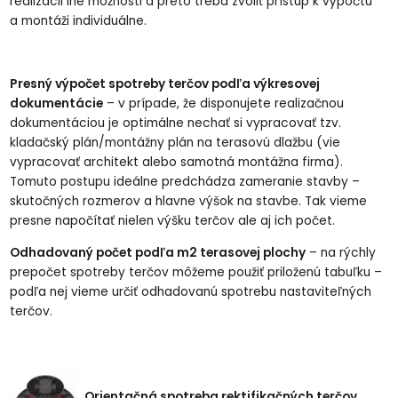
realizácii iné možnosti a preto treba zvoliť prístup k výpočtu
a montáži individuálne.
Presný výpočet spotreby terčov podľa výkresovej
dokumentácie
– v prípade, že disponujete realizačnou
dokumentáciou je optimálne nechať si vypracovať tzv.
kladačský plán/montážny plán na terasovú dlažbu (vie
vypracovať architekt alebo samotná montážna firma).
Tomuto postupu ideálne predchádza zameranie stavby –
skutočných rozmerov a hlavne výšok na stavbe. Tak vieme
presne napočítať nielen výšku terčov ale aj ich počet.
Odhadovaný počet podľa m2 terasovej plochy
– na rýchly
prepočet spotreby terčov môžeme použiť priloženú tabuľku –
podľa nej vieme určiť odhadovanú spotrebu nastaviteľných
terčov.
Orientačná spotreba rektifikačných terčov