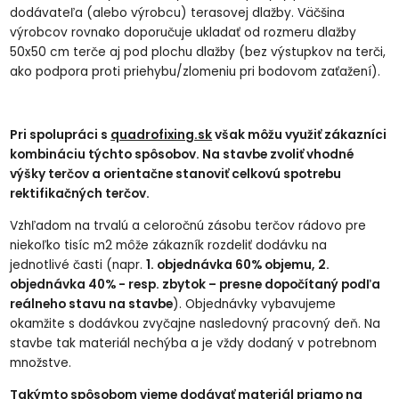
dodávateľa (alebo výrobcu) terasovej dlažby. Väčšina
výrobcov rovnako doporučuje ukladať od rozmeru dlažby
50x50 cm terče aj pod plochu dlažby (bez výstupkov na terči,
ako podpora proti priehybu/zlomeniu pri bodovom zaťažení).
Pri spolupráci s
quadrofixing.sk
však môžu využiť zákazníci
kombináciu týchto spôsobov. Na stavbe zvoliť vhodné
výšky terčov a orientačne stanoviť celkovú spotrebu
rektifikačných terčov.
Vzhľadom na trvalú a celoročnú zásobu terčov rádovo pre
niekoľko tisíc m2 môže zákazník rozdeliť dodávku na
jednotlivé časti (napr.
1. objednávka 60% objemu, 2.
objednávka 40% - resp. zbytok – presne dopočítaný podľa
reálneho stavu na stavbe
). Objednávky vybavujeme
okamžite s dodávkou zvyčajne nasledovný pracovný deň. Na
stavbe tak materiál nechýba a je vždy dodaný v potrebnom
množstve.
Takýmto spôsobom vieme dodávať materiál priamo na