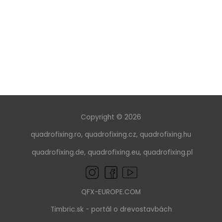
Copyright © 2026
quadrofixing.ro
,
quadrofixing.cz
,
quadrofixing.hu
quadrofixing.de
,
quadrofixing.eu
,
quadrofixing.pl
QFX-EUROPE.COM
Timbric.sk - portál o drevostavbách