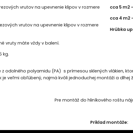
rezových vrutov na upevnenie klipov v rozmere
cca 5 m2 -
cca 4 m2 -
rezových vrutov na upevnenie klipov v rozmere
Hrúbka up
é vruty máte vždy v balení.
 kg.
 je z odolného polyamidu (PA) s prímesou sklených vlákien, ktor
k je veľmi obľúbený, najmä kvôli jednoduchej montáži a dlhej ž
Pre montáž do hliníkového roštu náj
Príklad montáže: