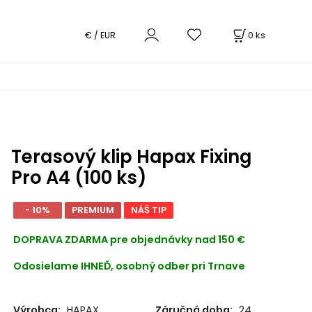
0
ks
€ / EUR
Terasový klip Hapax Fixing
Pro A4 (100 ks)
- 10%
PREMIUM
NÁŠ TIP
DOPRAVA ZDARMA
pre objednávky nad 150 €
Odosielame IHNEĎ, osobný odber pri Trnave
Výrobca:
HAPAX
Záručná doba:
24