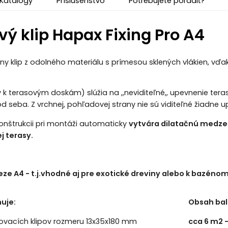
Katalógy
Príslušenstvo
Potrebujete poradiť?
vý klip Hapax Fixing Pro A4
vny klip z odolného materiálu s prímesou sklených vlákien, vďa
ky k terasovým doskám) slúžia na ,,neviditeľné,, upevnenie tera
d seba. Z vrchnej, pohľadovej strany nie sú viditeľné žiadne u
onštrukcii pri montáži automaticky
vytvára dilatačnú medze
j terasy.
reze A4 - t.j.vhodné aj pre exotické dreviny alebo k bazén
uje:
Obsah bal
ňovacích klipov rozmeru 13x35x180 mm
cca 6 m2 