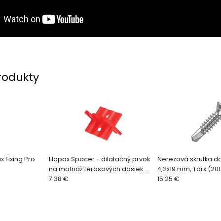
rodukty
x Fixing Pro
Hapax Spacer - dilatačný prvok
Nerezová skrutka do
na motnáž terasových dosiek (3
4,2x19 mm, Torx (200
ks)
7.38 €
QUADRO CLIP
15.25 €