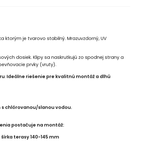
ka ktorým je tvarovo stabilný. Mrazuvzdorný, UV
sových dosiek. Klipy sa naskrutkujú zo spodnej strany a
pevňovacie prvky (vruty).
ru
.
Ideálne riešenie pre kvalitnú montáž a dlhú
om s chlórovanou/slanou vodou.
enia postačuje na montáž:
- šírka terasy 140-145 mm