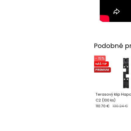
Podobné p
- 15%
NÁŠ TIP
PREMIUM
Terasový klip Hapa
C2 (100 ks)
110.70 €
130.24 €