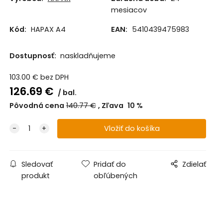
mesiacov
Kód:
HAPAX A4
EAN:
5410439475983
Dostupnosť:
naskladňujeme
103.00
€
bez DPH
126.69
€
bal.
Pôvodná cena
140.77
€
Zľava
10
%
Sledovať
Pridať do
Zdielať
produkt
obľúbených