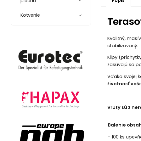
Popis
plechu
Kotvenie
Teraso
Kvalitný, masí
stabilizovaný.
Klipy (príchyt
zasúvajú sa po
Vďaka svojej k
životnosť vaše
Vruty sú z ne
Balenie obsah
- 100 ks upev