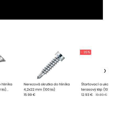
- 35%
 hliníka
Nerezová skrutka do hliníka
Štartovací a ukončo
 ks)
4,2x22 mm (100 ks)
terasový klip (10 ks)
15.99 €
12.93 €
19.89 €