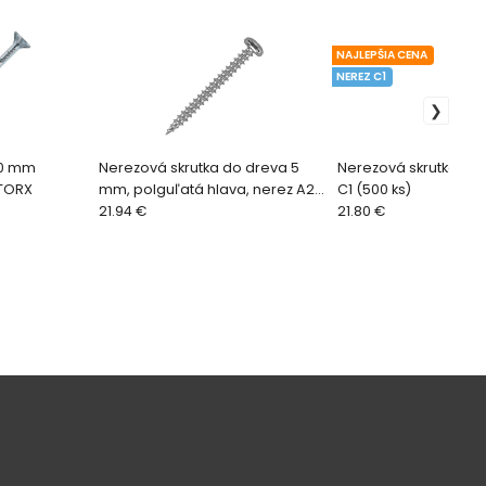
NAJLEPŠIA CENA
NEREZ C1
,0 mm
Nerezová skrutka do dreva 5
Nerezová skrutka 3,2
 TORX
mm, polguľatá hlava, nerez A2
C1 (500 ks)
(200 ks)
21.94 €
21.80 €