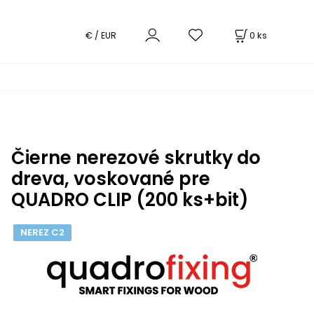
0
ks
€ / EUR
Čierne nerezové skrutky do
dreva, voskované pre
QUADRO CLIP (200 ks+bit)
NEREZ C2