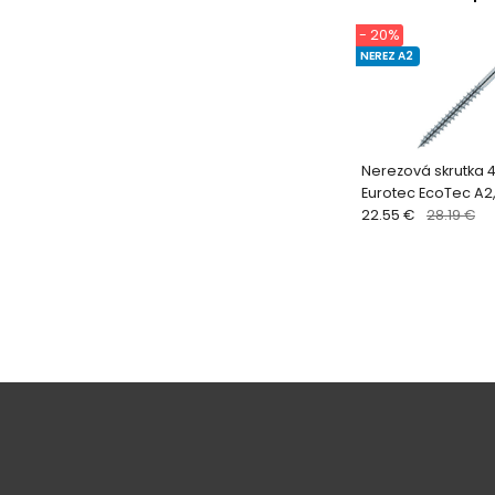
- 20%
NEREZ A2
Nerezová skrutka 
Eurotec EcoTec A2
22.55 €
28.19 €