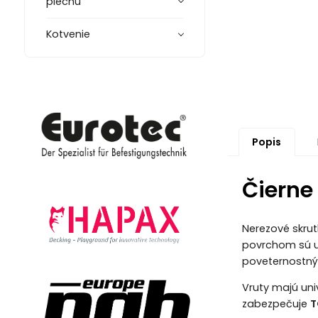
plechu
Kotvenie
Popis
Čierne
Nerezové skrut
povrchom sú 
poveternostným 
Vruty majú uni
zabezpečuje
T