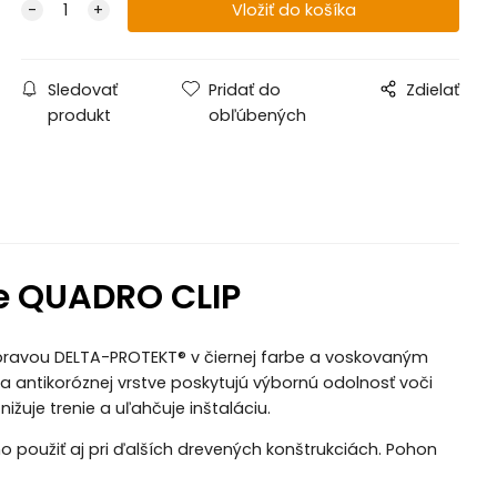
Sledovať
Pridať do
Zdielať
produkt
obľúbených
re QUADRO CLIP
ravou DELTA-PROTEKT® v čiernej farbe a voskovaným
ra antikoróznej vrstve poskytujú výbornú odolnosť voči
ižuje trenie a uľahčuje inštaláciu.
o použiť aj pri ďalších drevených konštrukciách. Pohon