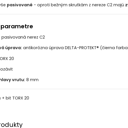
vyše
pasivované
- oproti bežným skrutkám z nereze C2 majú
z
 parametre
:
pasivovaná nerez C2
vá úprava:
antikorózna úprava DELTA-PROTEKT® (čierna farba)
ORX 20
ozávit
hlavy vrutu:
8 mm
 + bit TORX 20
rodukty