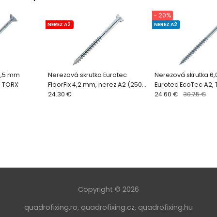
- 20%
NEREZ A2
NEREZ A2
4,5 mm
Nerezová skrutka Eurotec
Nerezová skrutka 6
, TORX
FloorFix 4,2 mm, nerez A2 (250
Eurotec EcoTec A2,
ks + bit)
24.30 €
24.60 €
30.75 €
Copyright © 2026
quadrofixing.ro
,
quadrofixing.cz
,
quadrofixing.hu