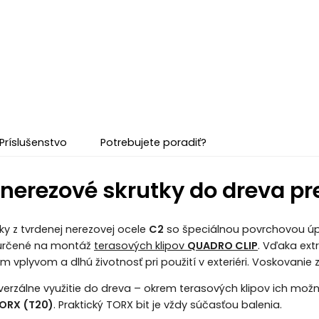
Príslušenstvo
Potrebujete poradiť?
 nerezové skrutky do dreva p
ky z tvrdenej nerezovej ocele
C2
so špeciálnou povrchovou úp
určené na montáž
terasových klipov
QUADRO CLIP
. Vďaka ext
vplyvom a dlhú životnosť pri použití v exteriéri. Voskovanie zn
verzálne využitie do dreva – okrem terasových klipov ich možn
ORX (T20)
. Praktický TORX bit je vždy súčasťou balenia.