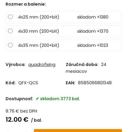
Rozmer a balenie
:
4x25 mm (200+bit)
skladom +1380
4x30 mm (200+bit)
skladom +1370
4x35 mm (200+bit)
skladom +1023
Výrobca:
quadrofixing
Záručná doba:
24
mesiacov
Kód:
QFX-QCS
EAN:
8585066801348
Dostupnosť:
skladom 3773 bal.
9.76
€
bez DPH
12.00
€
bal.