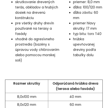
skrutkovanie drevených
priemer: 8,0 mm
terás, obkladov a hrubých
dĺžka: 100/120 mm
dosiek na drevenú
dĺžka závitu: 60
konštrukciu
mm
pre všetky druhy drevín
priemer hlavy
používané na terasy a
skrutky: 17 mm
fasády
typ bitu: torx T40
vhodné do agresívneho
hrúbka
prostredia (bazény s
upevňovanej
úpravou vody chlórovaním
dreviny podľa
alebo pomocou morskej
tabuľky dolu
soli)
Rozmer skrutky
Odporúčaná hrúbka dreva
(terasa alebo fasáda)
8,0x100 mm
40 mm
8,0x120 mm
60 mm