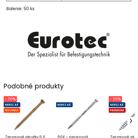
Balenie: 50 ks
Podobné produkty
- 20%
- 20%
NEREZ A4
NEREZ A4
NEREZ A4
NOVINKA
PREMIUM
Terasové skrutky 5,0
50X - nerezová
Terasové skru