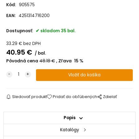
Kód:
905575
EAN:
4251314716200
Dostupnosť:
skladom 35 bal.
33.29
€
bez DPH
40.95
€
bal.
Pôvodná cena
48.18
€
Zľava
15
%
Sledovať produkt
Pridať do obľúbených
Zdielať
Popis
Katalógy