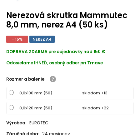
Nerezová skrutka Mammutec
8,0 mm, nerez A4 (50 ks)
- 15%
NEREZ A4
DOPRAVA ZDARMA
pre objednávky nad 150 €
Odosielame IHNEĎ, osobný odber pri Trnave
Rozmer a balenie
:
8,0x100 mm (50)
skladom +13
8,0x120 mm (50)
skladom +22
Výrobca:
EUROTEC
Záručná doba:
24 mesiacov