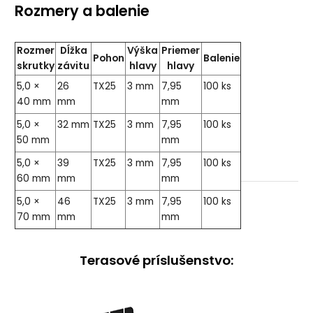
Rozmery a balenie
Rozmer
Dĺžka
Výška
Priemer
Pohon
Balenie
skrutky
závitu
hlavy
hlavy
5,0 ×
26
TX25
3 mm
7,95
100 ks
40 mm
mm
mm
5,0 ×
32 mm
TX25
3 mm
7,95
100 ks
50 mm
mm
5,0 ×
39
TX25
3 mm
7,95
100 ks
60 mm
mm
mm
5,0 ×
46
TX25
3 mm
7,95
100 ks
70 mm
mm
mm
Terasové príslušenstvo: