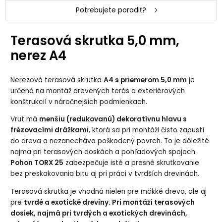
Potrebujete poradiť?
Terasová skrutka 5,0 mm,
nerez A4
Nerezová terasová skrutka
A4 s priemerom 5,0 mm
je
určená na montáž drevených terás a exteriérových
konštrukcií v náročnejších podmienkach.
Vrut má
menšiu (redukovanú) dekoratívnu hlavu s
frézovacími drážkami
, ktorá sa pri montáži čisto zapustí
do dreva a nezanecháva poškodený povrch. To je dôležité
najmä pri terasových doskách a pohľadových spojoch.
Pohon TORX 25
zabezpečuje isté a presné skrutkovanie
bez preskakovania bitu aj pri práci v tvrdších drevinách.
Terasová skrutka je vhodná nielen pre mäkké drevo, ale aj
pre
tvrdé a exotické dreviny. Pri montáži terasových
dosiek, najmä pri tvrdých a exotických drevinách,