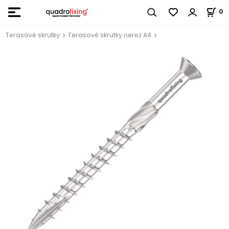
0
Terasové skrutky
Terasové skrutky nerez A4