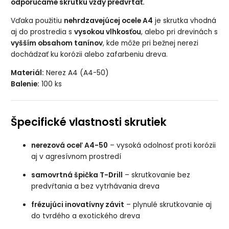
odporúčame skrutku vždy predvŕtať.
Vďaka použitiu
nehrdzavejúcej ocele A4
je skrutka vhodná
aj do prostredia s
vysokou vlhkosťou
, alebo pri drevinách s
vyšším obsahom tanínov
, kde môže pri bežnej nerezi
dochádzať ku korózii alebo zafarbeniu dreva.
Materiál:
Nerez A4 (A4-50)
Balenie:
100 ks
Špecifické vlastnosti skrutiek
nerezová oceľ A4-50
– vysoká odolnosť proti korózii
aj v agresívnom prostredí
samovrtná špička T-Drill
– skrutkovanie bez
predvŕtania a bez vytrhávania dreva
frézujúci inovatívny závit
– plynulé skrutkovanie aj
do tvrdého a exotického dreva