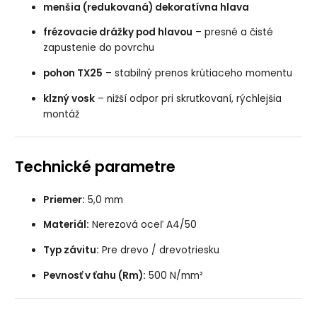
menšia (redukovaná) dekoratívna hlava
frézovacie drážky pod hlavou
– presné a čisté
zapustenie do povrchu
pohon TX25
– stabilný prenos krútiaceho momentu
klzný vosk
– nižší odpor pri skrutkovaní, rýchlejšia
montáž
Technické parametre
Priemer:
5,0 mm
Materiál:
Nerezová oceľ A4/50
Typ závitu:
Pre drevo / drevotriesku
Pevnosť v ťahu (Rm):
500 N/mm²