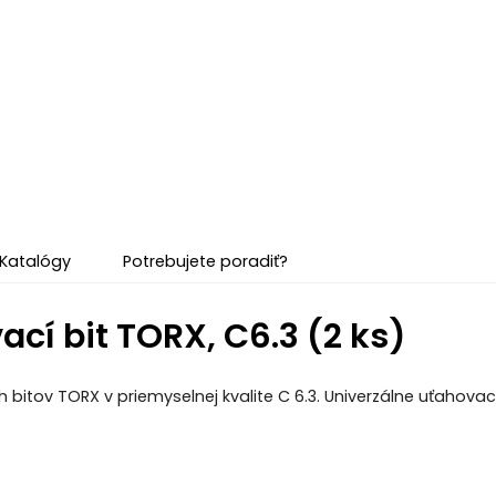
Katalógy
Potrebujete poradiť?
cí bit TORX, C6.3 (2 ks)
h bitov TORX v priemyselnej kvalite C 6.3. Univerzálne uťahov