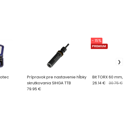
- 15%
PREMIUM
rotec
Prípravok pre nastavenie hĺbky
Bit TORX 60 mm, SIHGA
skrutkovania SIHGA TTB
26.14 €
30.75 €
79.95 €