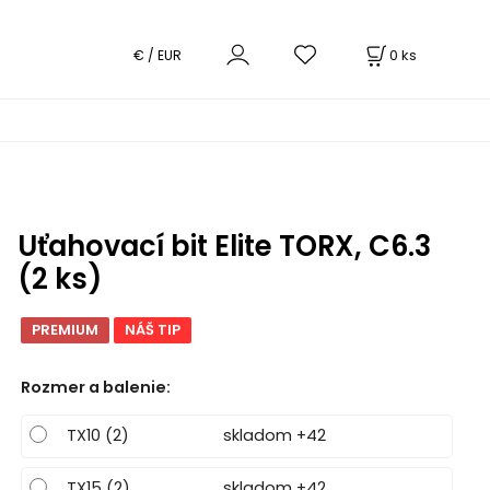
0
ks
€ / EUR
Uťahovací bit Elite TORX, C6.3
(2 ks)
PREMIUM
NÁŠ TIP
Rozmer a balenie
:
TX10 (2)
skladom +42
TX15 (2)
skladom +42