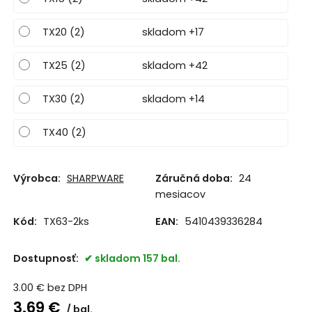
TX20 (2)
skladom +17
TX25 (2)
skladom +42
TX30 (2)
skladom +14
TX40 (2)
Výrobca:
SHARPWARE
Záručná doba:
24
mesiacov
Kód:
TX63-2ks
EAN:
5410439336284
Dostupnosť:
skladom 157 bal.
3.00
€
bez DPH
3.69
€
bal.