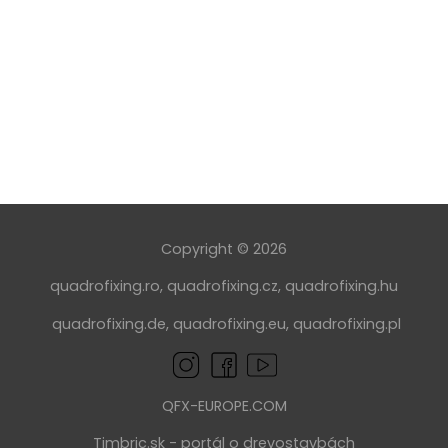
Copyright © 2026
quadrofixing.ro
,
quadrofixing.cz
,
quadrofixing.hu
quadrofixing.de
,
quadrofixing.eu
,
quadrofixing.pl
QFX-EUROPE.COM
Timbric.sk - portál o drevostavbách