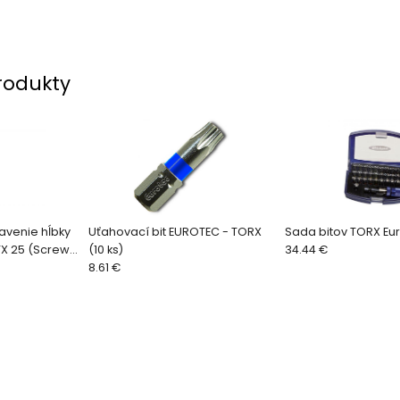
rodukty
avenie hĺbky
Uťahovací bit EUROTEC - TORX
Sada bitov TORX Eu
 TX 25 (Screw
(10 ks)
34.44 €
8.61 €