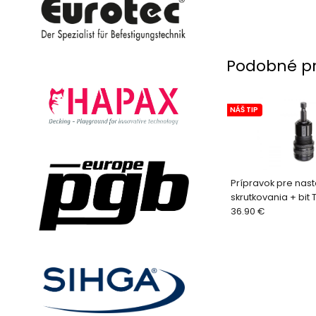
Podobné p
NÁŠ TIP
Prípravok pre nast
skrutkovania + bit
stop Eurotec)
36.90 €