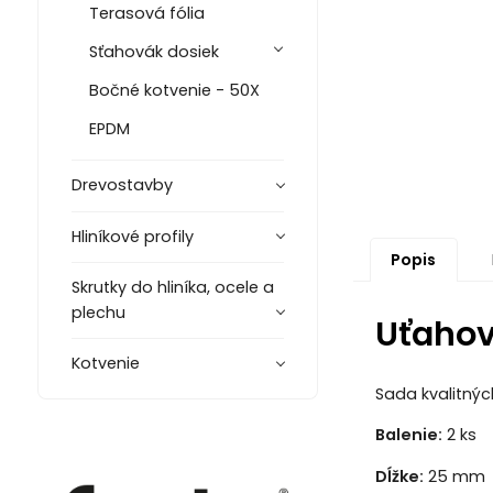
Terasová fólia
Sťahovák dosiek
Bočné kotvenie - 50X
EPDM
Drevostavby
Hliníkové profily
Popis
Skrutky do hliníka, ocele a
plechu
Uťahova
Kotvenie
Sada kvalitnýc
Balenie:
2 ks
Dĺžke:
25 mm