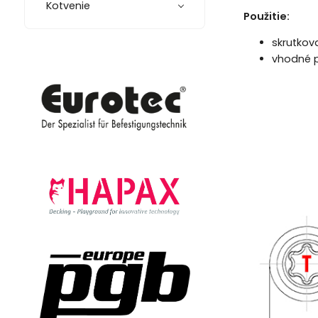
Kotvenie
Použitie:
skrutkov
vhodné p