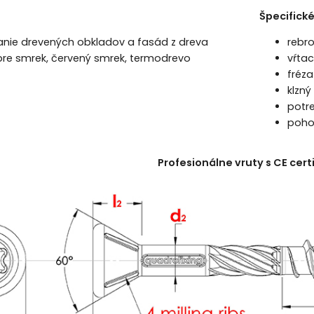
Špecifické
anie drevených obkladov a fasád z dreva
rebro
re smrek, červený smrek, termodrevo
vŕtac
fréza
klzný
potre
pohon
Profesionálne vruty s CE cert