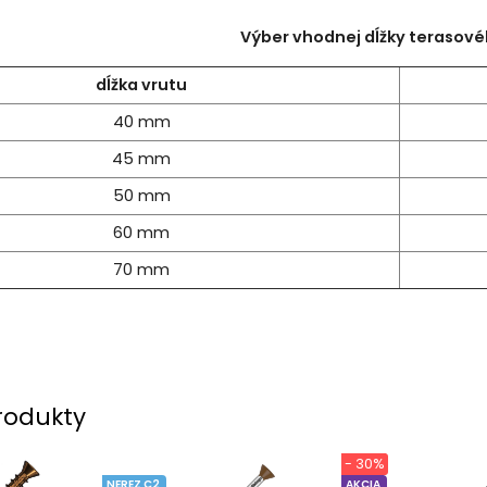
Výber vhodnej dĺžky terasové
dĺžka vrutu
40 mm
45 mm
50 mm
60 mm
70 mm
rodukty
- 30%
NEREZ C2
AKCIA