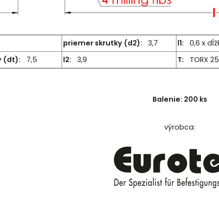
priemer skrutky (d2):
3,7
l1:
0,6 x dĺž
 (dt):
7,5
l2:
3,9
T:
TORX 25
Balenie: 200 ks
výrobca: