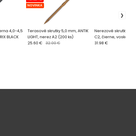
NOVINKA
erna 4,0-4,5
Terasové skrutky 5,0 mm, ANTIK
Nerezové skrutky 5,0
RRIX BLACK
LIGHT, nerez A2 (200 ks)
C2, čierne, voskovan
25.60 €
32.00 €
bit)
31.98 €