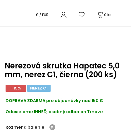
0
ks
€ / EUR
Nerezová skrutka Hapatec 5,0
mm, nerez C1, čierna (200 ks)
- 15%
NEREZ C1
DOPRAVA ZDARMA
pre objednávky nad 150 €
Odosielame IHNEĎ, osobný odber pri Trnave
Rozmer a balenie
: