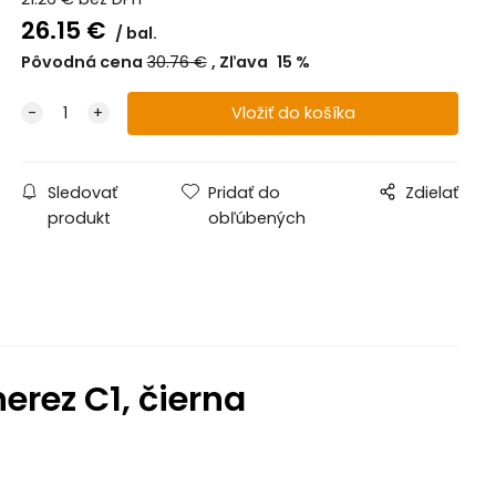
26.15
€
bal.
Pôvodná cena
30.76
€
Zľava
15
%
Sledovať
Pridať do
Zdielať
produkt
obľúbených
rez C1, čierna