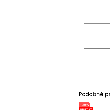
Podobné p
- 35%
NEREZ A2