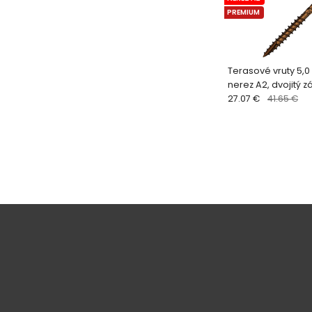
PREMIUM
Terasové vruty 5,0
nerez A2, dvojitý zá
voskované (200 ks 
27.07 €
41.65 €