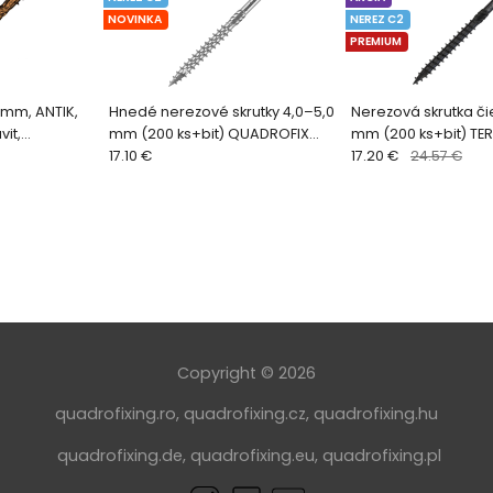
NOVINKA
NEREZ C2
PREMIUM
 mm, ANTIK,
Hnedé nerezové skrutky 4,0–5,0
Nerezová skrutka či
vit,
mm (200 ks+bit) QUADROFIX
mm (200 ks+bit) TE
+ bit)
BROWN
17.10 €
17.20 €
24.57 €
Copyright © 2026
quadrofixing.ro
,
quadrofixing.cz
,
quadrofixing.hu
quadrofixing.de
,
quadrofixing.eu
,
quadrofixing.pl