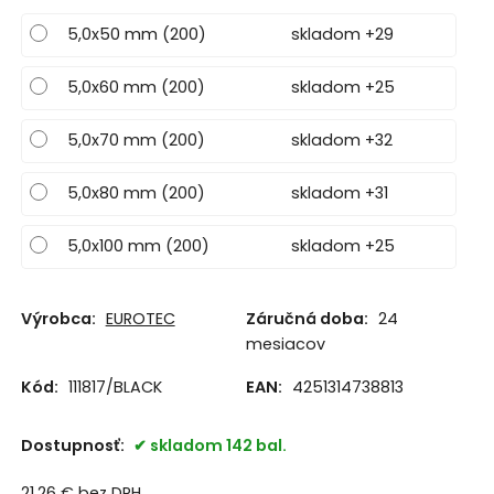
5,0x50 mm (200)
skladom +29
5,0x60 mm (200)
skladom +25
5,0x70 mm (200)
skladom +32
5,0x80 mm (200)
skladom +31
5,0x100 mm (200)
skladom +25
Výrobca:
EUROTEC
Záručná doba:
24
mesiacov
Kód:
111817/BLACK
EAN:
4251314738813
Dostupnosť:
skladom 142 bal.
21.26
€
bez DPH