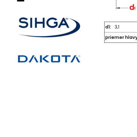
d1:
3,1
priemer hlavy