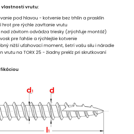
 vlastnosti vrutu:
vanie pod hlavou - kotvenie bez trhlín a prasklín
í hrot pre rýchle zavŕtanie vrutu
 nad závitom odvádza triesky (zrýchľuje montáž)
 vosk pre ľahšie a rýchlejšie kotvenie
bný nižší uťahovací moment, šetrí vašu silu i náradie
 vrutu na TORX 25 - žiadny preklz pri skrutkovaní
ifikáciou