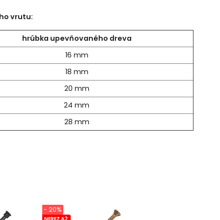
ho vrutu:
hrúbka upevňovaného dreva
16 mm
18 mm
20 mm
24 mm
28 mm
- 20%
NEREZ A2