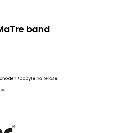
 MaTre band
 chodení/pobyte na terase.
sy.