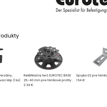
rodukty
verzálny,
Rektifikačný terč EUROTEC BASE
Spojka 02 pre hliníko
cí klip (1 ks)
25–40 mm pre hliníkové profily
1.54 €
QFX-ALU
2.34 €