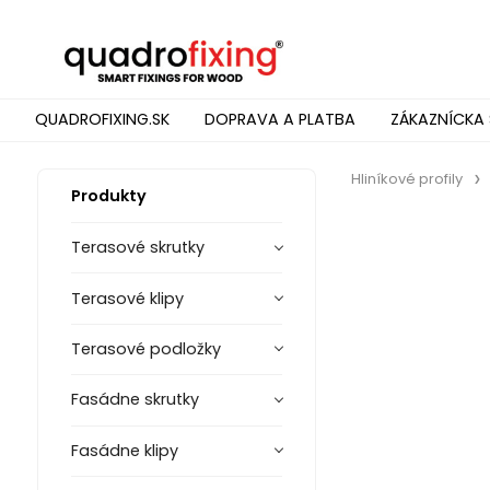
QUADROFIXING.SK
DOPRAVA A PLATBA
ZÁKAZNÍCKA 
Hliníkové profily
Produkty
Terasové skrutky
Terasové klipy
Terasové podložky
Fasádne skrutky
Fasádne klipy