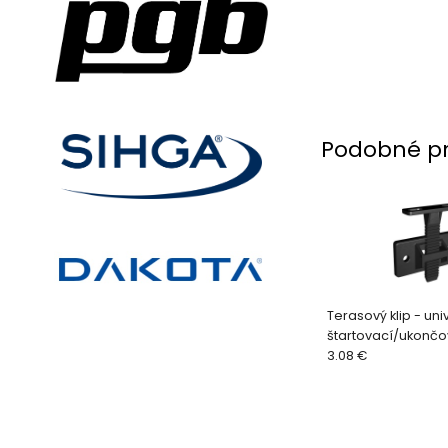
Podobné p
Terasový klip - uni
štartovací/ukončova
3.08 €