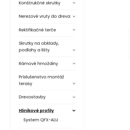
Konštrukčné skrutky
Nerezové vruty do dreva
Rektifikačné terče
Skrutky na obklady,
podlahy a lišty
Rámové hmoždiny
Príslušenstvo montáž
terasy
Drevostavby
Hliníkové profily
System QFX-ALU