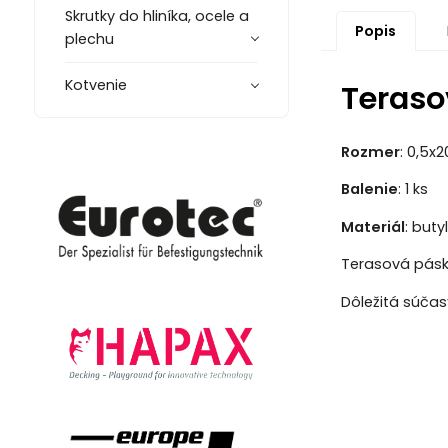
Skrutky do hliníka, ocele a
Popis
plechu
Kotvenie
Teraso
Rozmer
: 0,5x
Balenie
: 1 ks
Materiál
: but
Terasová pásk
Dôležitá súčasť