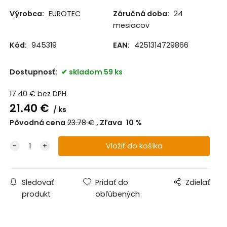
Výrobca:
EUROTEC
Záručná doba:
24
mesiacov
Kód:
945319
EAN:
4251314729866
Dostupnosť:
skladom 59 ks
17.40
€
bez DPH
21.40
€
ks
Pôvodná cena
23.78
€
Zľava
10
%
Sledovať
Pridať do
Zdielať
produkt
obľúbených