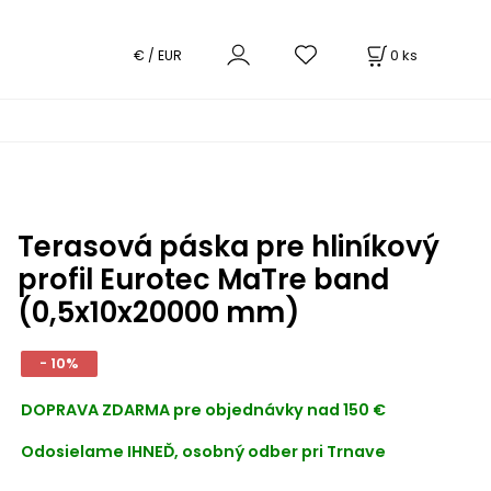
0
ks
€ / EUR
Terasová páska pre hliníkový
profil Eurotec MaTre band
(0,5x10x20000 mm)
- 10%
DOPRAVA ZDARMA
pre objednávky nad 150 €
Odosielame IHNEĎ, osobný odber pri Trnave