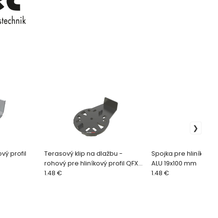
vý profil
Terasový klip na dlažbu -
Spojka pre hliníkový p
rohový pre hliníkový profil QFX-
ALU 19x100 mm
ALU
1.48 €
1.48 €