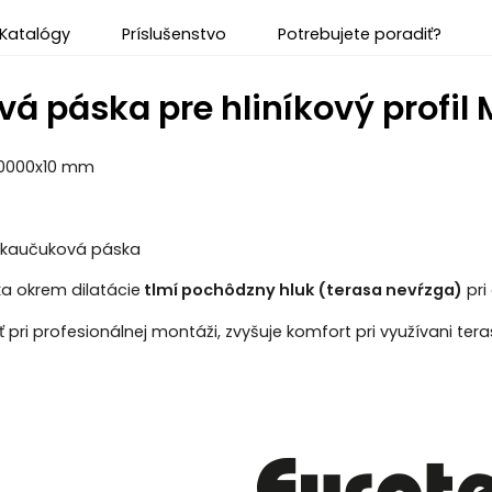
Katalógy
Príslušenstvo
Potrebujete poradiť?
vá páska pre hliníkový profil
20000x10 mm
ylkaučuková páska
a okrem dilatácie
tlmí pochôdzny hluk (terasa nevŕzga)
pri
 pri profesionálnej montáži, zvyšuje komfort pri využívani tera