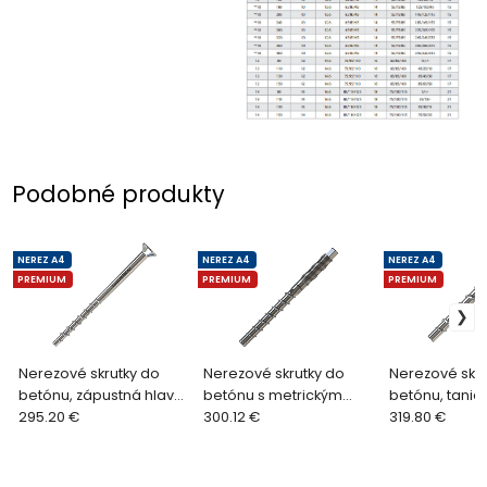
Podobné produkty
NEREZ A4
NEREZ A4
NEREZ A4
PREMIUM
PREMIUM
PREMIUM
Nerezové skrutky do
Nerezové skrutky do
Nerezové skru
betónu, zápustná hlava,
betónu s metrickým
betónu, tanie
nerez A4 (50/100 ks)
295.20 €
závitom, nerez A4 (50
300.12 €
nerez A4 (100 
319.80 €
ks)