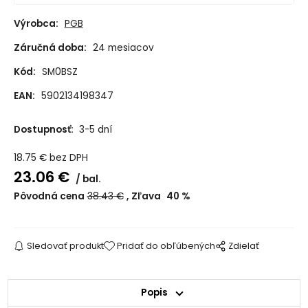
Výrobca:
PGB
Záručná doba:
24 mesiacov
Kód:
SM0BSZ
EAN:
5902134198347
Dostupnosť:
3-5 dní
18.75
€
bez DPH
23.06
€
bal.
Pôvodná cena
38.43
€
Zľava
40
%
Sledovať produkt
Pridať do obľúbených
Zdielať
Popis