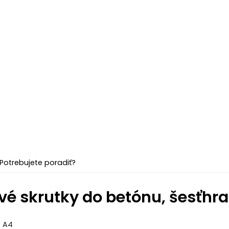
Potrebujete poradiť?
vé skrutky do betónu, šesťhra
z A4