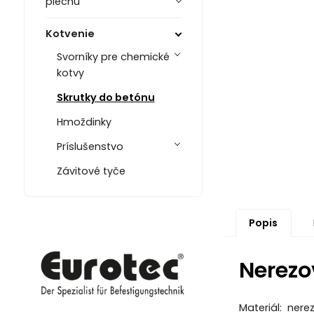
plechu
Kotvenie
Svorníky pre chemické
kotvy
Skrutky do betónu
Hmoždinky
Príslušenstvo
Závitové tyče
Popis
Nerezo
Materiál: nere