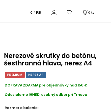
0
ks
€ / EUR
Nerezové skrutky do betónu,
šesthranná hlava, nerez A4
PREMIUM
NEREZ A4
DOPRAVA ZDARMA
pre objednávky nad 150 €
Odosielame IHNEĎ, osobný odber pri Trnave
Rozmer a balenie
: