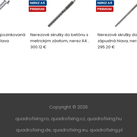
NEREZ A4
NEREZ A4
PREMIUM
PREMIUM
, pozinkovaná
Nerezové skrutky do betónu s
Nerezové skrutky do
hlava
metrickým závitom, nerez A4
zápustná hlava, ner
(50 ks)
300.12 €
(50/100 ks)
295.20 €
Copyright © 2026
quadrofixing.ro
,
quadrofixing.cz
,
quadrofixing.hu
quadrofixing.de
,
quadrofixing.eu
,
quadrofixing.pl