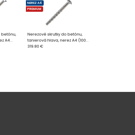
NEREZ A4
PREMIUM
 betónu,
Nerezové skrutky do betónu,
ez A4
tanierová hlava, nerez A4 (100
ks)
319.80 €