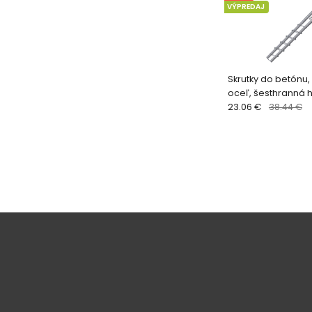
VÝPREDAJ
Skrutky do betónu
oceľ, šesthranná 
23.06 €
38.44 €