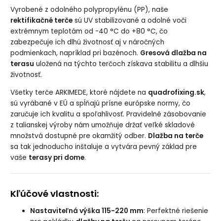
Vyrobené z odolného polypropylénu (PP), naše
rektifikačné terče
sú UV stabilizované a odolné voči
extrémnym teplotám od -40 °C do +80 °C, čo
zabezpečuje ich dlhú životnosť aj v náročných
podmienkach, napríklad pri bazénoch.
Gresová dlažba na
terasu
uložená na týchto terčoch získava stabilitu a dlhšiu
životnosť.
Všetky terče ARKIMEDE, ktoré nájdete na
quadrofixing.sk
,
sú vyrábané v EÚ a spĺňajú prísne európske normy, čo
zaručuje ich kvalitu a spoľahlivosť. Pravidelné zásobovanie
z talianskej výroby nám umožňuje držať veľké skladové
množstvá dostupné pre okamžitý odber.
Dlažba na terče
sa tak jednoducho inštaluje a vytvára pevný základ pre
vaše
terasy pri dome
.
Kľúčové vlastnosti:
Nastaviteľná výška 115-220 mm
: Perfektné riešenie