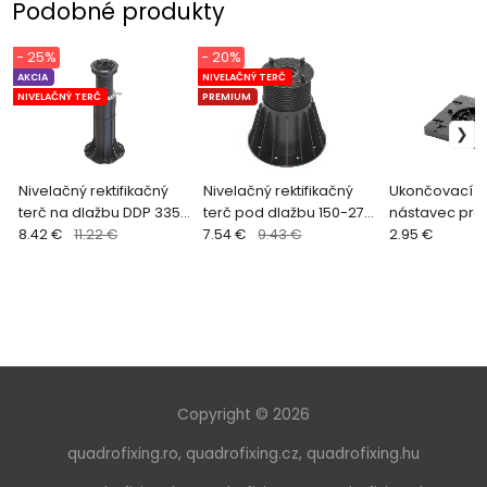
Podobné produkty
- 25%
- 20%
AKCIA
NIVELAČNÝ TERČ
NIVELAČNÝ TERČ
PREMIUM
Nivelačný rektifikačný
Nivelačný rektifikačný
Ukončovací š
terč na dlažbu DDP 335-
terč pod dlažbu 150-270
nástavec pre 
435 mm
8.42 €
11.22 €
mm HERCULES
7.54 €
9.43 €
2.95 €
Copyright © 2026
quadrofixing.ro
,
quadrofixing.cz
,
quadrofixing.hu