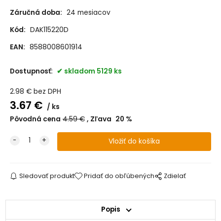
Záručná doba:
24 mesiacov
Kód:
DAK115220D
EAN:
8588008601914
Dostupnosť:
skladom 5129 ks
2.98
€
bez DPH
3.67
€
ks
Pôvodná cena
4.59
€
Zľava
20
%
Sledovať produkt
Pridať do obľúbených
Zdielať
Popis