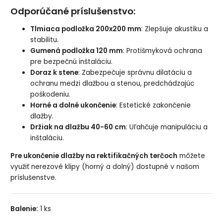
Odporúčané príslušenstvo:
Tlmiaca podložka 200x200 mm
: Zlepšuje akustiku a
stabilitu.
Gumená podložka 120 mm
: Protišmyková ochrana
pre bezpečnú inštaláciu.
Doraz k stene
: Zabezpečuje správnu dilatáciu a
ochranu medzi dlažbou a stenou, predchádzajúc
poškodeniu.
Horné a dolné ukončenie
: Estetické zakončenie
dlažby.
Držiak na dlažbu 40-60 cm
: Uľahčuje manipuláciu a
inštaláciu.
Pre ukončenie dlažby na rektifikačných terčoch
môžete
využiť nerezové klipy (horný a dolný)
dostupné v našom
príslušenstve.
Balenie:
1 ks