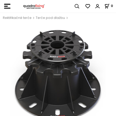
0
Rektifikačné terče
Terče pod dlažbu