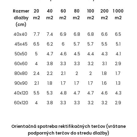
Rozmer
20
40
60
80
100
200
1 000
dlažby
m2
m2
m2
m2
m2
m2
m2
(cm)
40x40
7.7
7.4
6.9
6.8
6.8
6.6
6.5
45x45
6.5
6.2
6
5.7
5.7
5.5
5.1
50x50
5
4.7
4.6
4.5
4.4
4.3
4.1
60x60
4
3.8
3.3
3.3
3.2
3.1
2.9
80x80
2.4
2.2
2.1
2
2
1.8
1.7
90x90
2.1
1.8
1.7
1.7
1.7
1.6
1.3
40x120
5.5
5.3
4.8
4.7
4.7
4.6
4.3
60x120
4
3.8
3.3
3.3
3.2
3.2
2.9
Orientačná spotreba rektifikačných terčov (vrátane
podporných terčov do stredu dlažby)