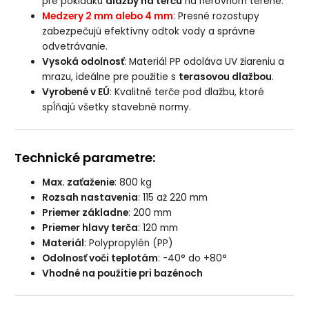
pre pokládku
dlažby na terču
na nerovnom teréne.
Medzery 2 mm alebo 4 mm
: Presné rozostupy
zabezpečujú efektívny odtok vody a správne
odvetrávanie.
Vysoká odolnosť
: Materiál PP odoláva UV žiareniu a
mrazu, ideálne pre použitie s
terasovou dlažbou
.
Vyrobené v EÚ
: Kvalitné terče pod dlažbu, ktoré
spĺňajú všetky stavebné normy.
Technické parametre:
Max. zaťaženie
: 800 kg
Rozsah nastavenia
: 115 až 220 mm
Priemer základne
: 200 mm
Priemer hlavy terča
: 120 mm
Materiál
: Polypropylén (PP)
Odolnosť voči teplotám
: -40° do +80°
Vhodné na použitie pri bazénoch