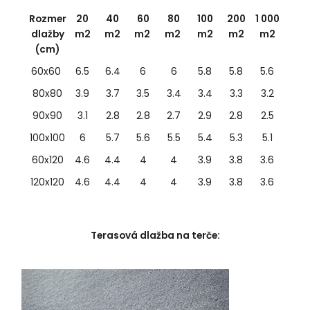
Rozmer
20
40
60
80
100
200
1 000
dlažby
m2
m2
m2
m2
m2
m2
m2
(cm)
60x60
6.5
6.4
6
6
5.8
5.8
5.6
80x80
3.9
3.7
3.5
3.4
3.4
3.3
3.2
90x90
3.1
2.8
2.8
2.7
2.9
2.8
2.5
100x100
6
5.7
5.6
5.5
5.4
5.3
5.1
60x120
4.6
4.4
4
4
3.9
3.8
3.6
120x120
4.6
4.4
4
4
3.9
3.8
3.6
Terasová dlažba na terče: