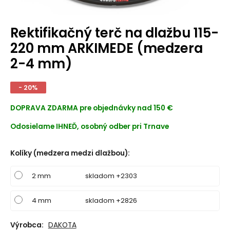
Rektifikačný terč na dlažbu 115-
220 mm ARKIMEDE (medzera
2-4 mm)
- 20%
DOPRAVA ZDARMA
pre objednávky nad 150 €
Odosielame IHNEĎ, osobný odber pri Trnave
Kolíky (medzera medzi dlažbou)
:
2 mm
skladom +2303
4 mm
skladom +2826
Výrobca:
DAKOTA