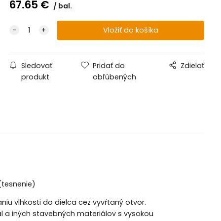
67.65
€
bal.
Sledovať
Pridať do
Zdielať
produkt
obľúbených
(tesnenie)
u vlhkosti do dielca cez vyvŕtaný otvor.
ál a iných stavebných materiálov s vysokou