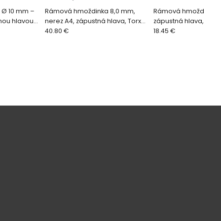
 Ø 10 mm –
Rámová hmoždinka 8,0 mm,
Rámová hmoždinka 
nnou hlavou
nerez A4, zápustná hlava, Torx
zápustná hlava, Torx 
0
(50/100 ks)
40.80 €
18.45 €