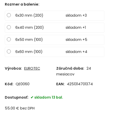
Rozmer a balenie
:
6x30 mm (200)
skladom +3
6x40 mm (200)
skladom +1
6x50 mm (100)
skladom +5
6x60 mm (100)
skladom +4
Výrobca:
EUROTEC
Záručná doba:
24
mesiacov
Kód:
QE0060
EAN:
4251314701374
Dostupnosť:
skladom 13 bal.
55.00
€
bez DPH