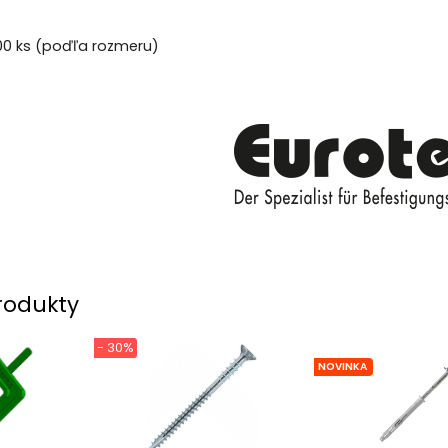
200 ks (poďľa rozmeru)
rodukty
- 30%
NOVINKA