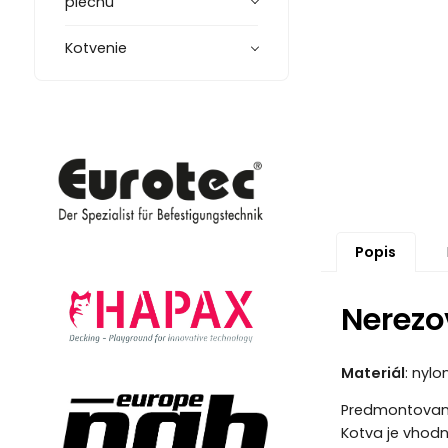
plechu
Kotvenie
Popis
Nerezo
Materiál
: nyl
Predmontovaná 
Kotva je vhodn