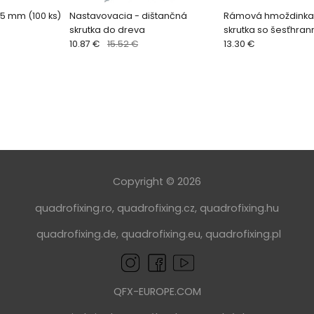
5 mm (100 ks)
Nastavovacia - dištančná
Rámová hmoždinka
skrutka do dreva
skrutka so šesťhra
10.87 €
15.52 €
a podložkou, Torx 4
13.30 €
Copyright © 2026
quadrofixing.ro
,
quadrofixing.cz
,
quadrofixing.hu
quadrofixing.de
,
quadrofixing.eu
,
quadrofixing.pl
QFX-EUROPE.COM