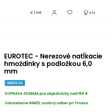
0
ks
€ / EUR
EUROTEC - Nerezové natĺkacie
hmoždinky s podložkou 6,0
mm
NEREZ A2
DOPRAVA ZDARMA
pre objednávky nad 150 €
Odosielame IHNEĎ, osobný odber pri Trnave