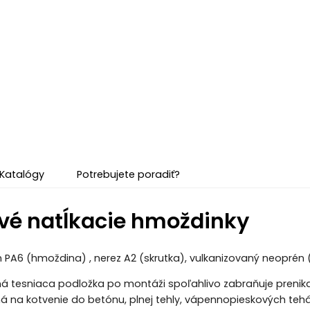
Katalógy
Potrebujete poradiť?
vé natĺkacie hmoždinky
on PA6 (hmoždina) , nerez A2 (skrutka), vulkanizovaný neoprén 
tesniaca podložka po montáži spoľahlivo zabraňuje prenikani
á na kotvenie do betónu, plnej tehly, vápennopieskových teh