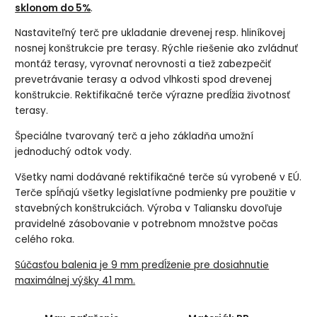
sklonom do 5%
.
Nastaviteľný terč pre ukladanie drevenej resp. hliníkovej
nosnej konštrukcie pre terasy. Rýchle riešenie ako zvládnuť
montáž terasy, vyrovnať nerovnosti a tiež zabezpečiť
prevetrávanie terasy a odvod vlhkosti spod drevenej
konštrukcie. Rektifikačné terče výrazne predĺžia životnosť
terasy.
Špeciálne tvarovaný terč a jeho základňa umožní
jednoduchý odtok vody.
Všetky nami dodávané rektifikačné terče sú vyrobené v EÚ.
Terče spĺňajú všetky legislatívne podmienky pre použitie v
stavebných konštrukciách. Výroba v Taliansku dovoľuje
pravidelné zásobovanie v potrebnom množstve počas
celého roka.
Súčasťou balenia je 9 mm predĺženie pre dosiahnutie
maximálnej výšky 41 mm.