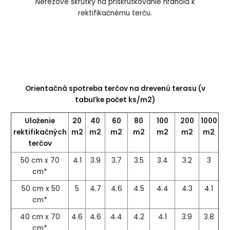
Nerezové skrutky na priskrutkovanie hranola k
rektifikačnému terču.
Orientačná spotreba terčov na drevenú terasu (v
tabuľke počet ks/m2)
Uloženie
20
40
60
80
100
200
1000
rektifikačných
m2
m2
m2
m2
m2
m2
m2
terčov
50 cm x 70
4.1
3.9
3.7
3.5
3.4
3.2
3
cm*
50 cm x 50
5
4.7
4.6
4.5
4.4
4.3
4.1
cm*
40 cm x 70
4.6
4.6
4.4
4.2
4.1
3.9
3.8
cm*