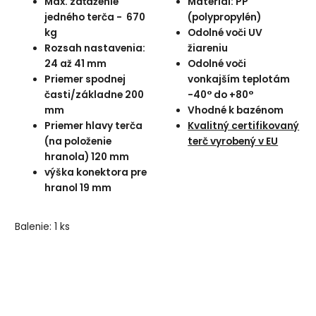
Max. zaťaženie
Materiál: PP
jedného terča - 670
(polypropylén)
kg
Odolné voči UV
Rozsah nastavenia:
žiareniu
24 až 41 mm
Odolné voči
Priemer spodnej
vonkajším teplotám
časti/základne 200
-40° do +80°
mm
Vhodné k bazénom
Priemer hlavy terča
Kvalitný certifikovaný
(na položenie
terč vyrobený v EU
hranola) 120 mm
výška konektora pre
hranol 19 mm
Balenie: 1 ks