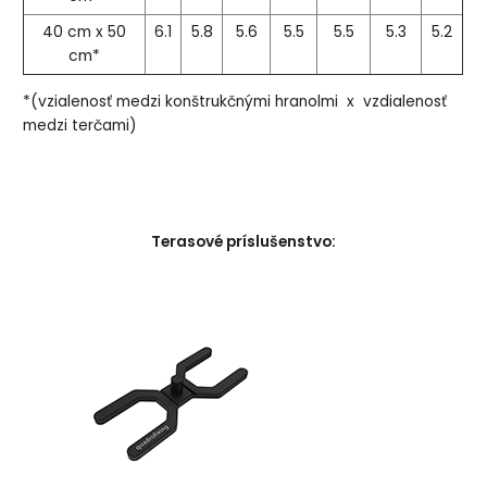
40 cm x 50
6.1
5.8
5.6
5.5
5.5
5.3
5.2
cm*
*(vzialenosť medzi konštrukčnými hranolmi x vzdialenosť
medzi terčami)
Terasové príslušenstvo: