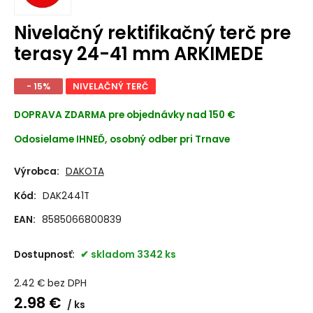
Nivelačný rektifikačný terč pre
terasy 24-41 mm ARKIMEDE
- 15%
NIVELAČNÝ TERČ
DOPRAVA ZDARMA
pre objednávky nad 150 €
Odosielame IHNEĎ, osobný odber pri Trnave
Výrobca:
DAKOTA
Kód:
DAK2441T
EAN:
8585066800839
Dostupnosť:
skladom 3342 ks
2.42
€
bez DPH
2.98
€
ks