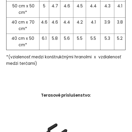
50 cm x 50
5
4.7
4.6
4.5
4.4
4.3
4.1
cm*
40 cm x 70
4.6
4.6
4.4
4.2
4.1
3.9
3.8
cm*
40 cm x 50
6.1
5.8
5.6
5.5
5.5
5.3
5.2
cm*
*(vzialenosť medzi konštrukčnými hranolmi x vzdialenosť
medzi terčami)
Terasové príslušenstvo: