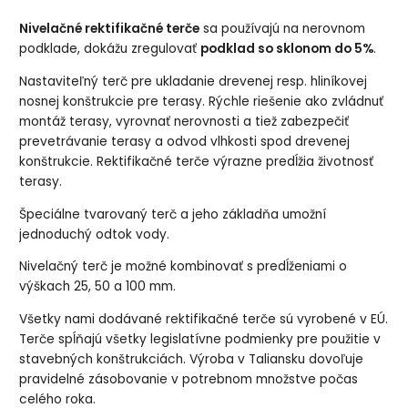
Nivelačné rektifikačné terče
sa používajú na nerovnom
podklade, dokážu zregulovať
podklad so sklonom do 5%
.
Nastaviteľný terč pre ukladanie drevenej resp. hliníkovej
nosnej konštrukcie pre terasy. Rýchle riešenie ako zvládnuť
montáž terasy, vyrovnať nerovnosti a tiež zabezpečiť
prevetrávanie terasy a odvod vlhkosti spod drevenej
konštrukcie. Rektifikačné terče výrazne predĺžia životnosť
terasy.
Špeciálne tvarovaný terč a jeho základňa umožní
jednoduchý odtok vody.
Nivelačný terč je možné kombinovať s predĺženiami o
výškach 25, 50 a 100 mm.
Všetky nami dodávané rektifikačné terče sú vyrobené v EÚ.
Terče spĺňajú všetky legislatívne podmienky pre použitie v
stavebných konštrukciách. Výroba v Taliansku dovoľuje
pravidelné zásobovanie v potrebnom množstve počas
celého roka.