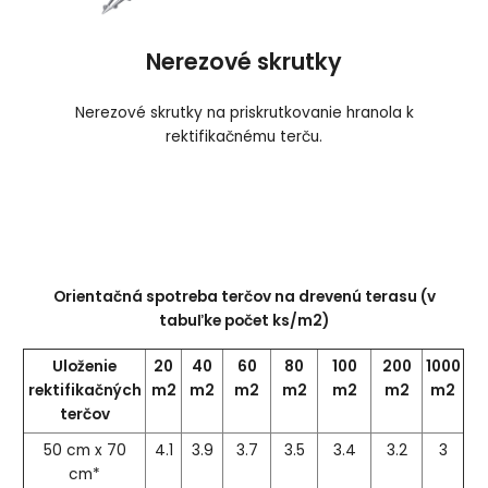
Nerezové skrutky
Nerezové skrutky na priskrutkovanie hranola k
rektifikačnému terču.
Orientačná spotreba terčov na drevenú terasu (v
tabuľke počet ks/m2)
Uloženie
20
40
60
80
100
200
1000
rektifikačných
m2
m2
m2
m2
m2
m2
m2
terčov
50 cm x 70
4.1
3.9
3.7
3.5
3.4
3.2
3
cm*