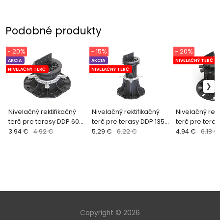
Podobné produkty
- 20%
- 15%
- 20%
AKCIA
AKCIA
NIVELAČNÝ TERČ
NIVELAČNÝ TERČ
NIVELAČNÝ TERČ
Nivelačný rektifikačný
Nivelačný rektifikačný
Nivelačný rekt
terč pre terasy DDP 60-
terč pre terasy DDP 135-
terč pre teras
85 mm
3.94 €
4.92 €
235 mm
5.29 €
6.22 €
mm ARKIMEDE
4.94 €
6.18 €
Copyright © 2026