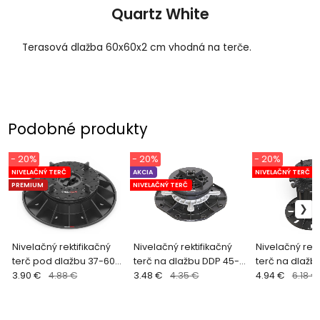
Quartz White
Terasová dlažba 60x60x2 cm vhodná na terče.
Podobné produkty
- 20%
- 20%
- 20%
NIVELAČNÝ TERČ
AKCIA
NIVELAČNÝ TERČ
PREMIUM
NIVELAČNÝ TERČ
Nivelačný rektifikačný
Nivelačný rektifikačný
Nivelačný rekt
terč pod dlažbu 37-60
terč na dlažbu DDP 45-
terč na dlažb
mm HERCULES
3.90 €
4.88 €
60 mm
3.48 €
4.35 €
mm ARKIMEDE
4.94 €
6.18 €
2-4 mm)