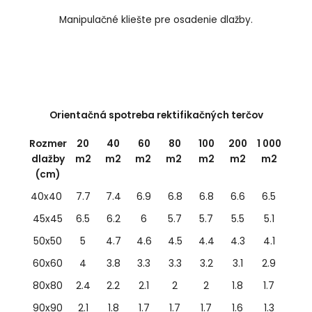
Manipulačné kliešte pre osadenie dlažby.
Orientačná spotreba rektifikačných terčov
Rozmer
20
40
60
80
100
200
1 000
dlažby
m2
m2
m2
m2
m2
m2
m2
(cm)
40x40
7.7
7.4
6.9
6.8
6.8
6.6
6.5
45x45
6.5
6.2
6
5.7
5.7
5.5
5.1
50x50
5
4.7
4.6
4.5
4.4
4.3
4.1
60x60
4
3.8
3.3
3.3
3.2
3.1
2.9
80x80
2.4
2.2
2.1
2
2
1.8
1.7
90x90
2.1
1.8
1.7
1.7
1.7
1.6
1.3