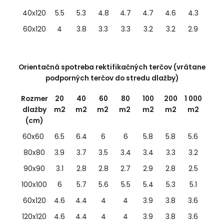
40x120
5.5
5.3
4.8
4.7
4.7
4.6
4.3
60x120
4
3.8
3.3
3.3
3.2
3.2
2.9
Orientačná spotreba rektifikačných terčov (vrátane
podporných terčov do stredu dlažby)
Rozmer
20
40
60
80
100
200
1 000
dlažby
m2
m2
m2
m2
m2
m2
m2
(cm)
60x60
6.5
6.4
6
6
5.8
5.8
5.6
80x80
3.9
3.7
3.5
3.4
3.4
3.3
3.2
90x90
3.1
2.8
2.8
2.7
2.9
2.8
2.5
100x100
6
5.7
5.6
5.5
5.4
5.3
5.1
60x120
4.6
4.4
4
4
3.9
3.8
3.6
120x120
4.6
4.4
4
4
3.9
3.8
3.6