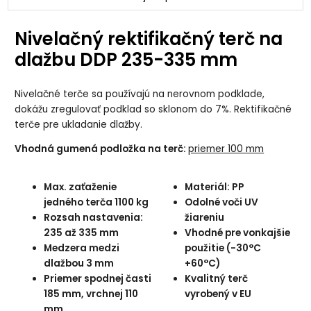
Nivelačný rektifikačný terč na
dlažbu DDP 235-335 mm
Nivelačné terče sa používajú na nerovnom podklade,
dokážu zregulovať podklad so sklonom do 7%. Rektifikačné
terče pre ukladanie dlažby.
Vhodná gumená podložka na terč:
priemer 100 mm
Max. zaťaženie
Materiál: PP
jedného terča 1100 kg
Odolné voči UV
Rozsah nastavenia:
žiareniu
235 až 335 mm
Vhodné pre vonkajšie
Medzera medzi
použitie (-30°C
dlažbou 3 mm
+60°C)
Priemer spodnej časti
Kvalitný terč
185 mm, vrchnej 110
vyrobený v EU
mm