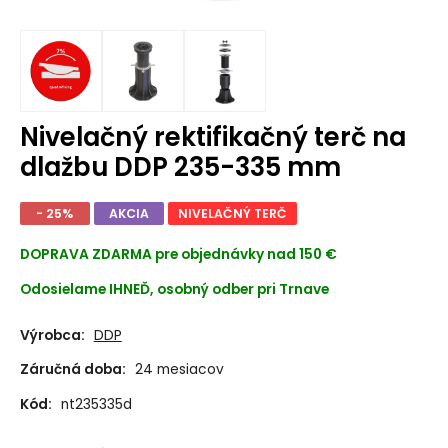
Nivelačný rektifikačný terč na
dlažbu DDP 235-335 mm
- 25%
AKCIA
NIVELAČNÝ TERČ
DOPRAVA ZDARMA
pre objednávky nad 150 €
Odosielame IHNEĎ, osobný odber pri Trnave
Výrobca:
DDP
Záručná doba:
24 mesiacov
Kód:
nt235335d