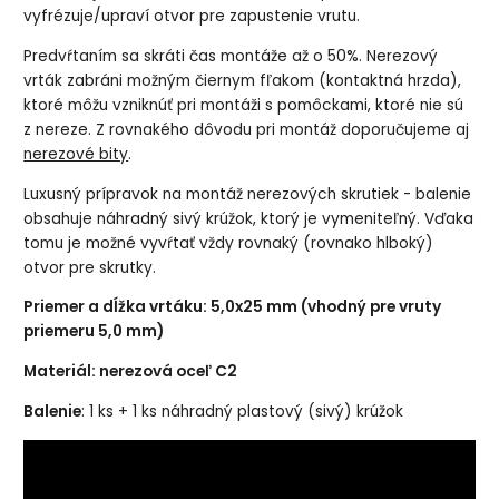
vyfrézuje/upraví otvor pre zapustenie vrutu.
Predvŕtaním sa skráti čas montáže až o 50%. Nerezový
vrták zabráni možným čiernym fľakom (kontaktná hrzda),
ktoré môžu vzniknúť pri montáži s pomôckami, ktoré nie sú
z nereze. Z rovnakého dôvodu pri montáž doporučujeme aj
nerezové bity
.
Luxusný prípravok na montáž nerezových skrutiek - balenie
obsahuje náhradný sivý krúžok, ktorý je vymeniteľný. Vďaka
tomu je možné vyvŕtať vždy rovnaký (rovnako hlboký)
otvor pre skrutky.
Priemer a dĺžka vrtáku: 5,0x25 mm (vhodný pre vruty
priemeru 5,0 mm)
Materiál: nerezová oceľ C2
Balenie
: 1 ks + 1 ks náhradný plastový (sivý) krúžok