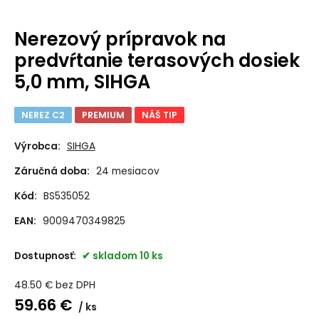
Nerezový prípravok na
predvŕtanie terasových dosiek
5,0 mm, SIHGA
NEREZ C2
PREMIUM
NÁŠ TIP
Výrobca:
SIHGA
Záručná doba:
24 mesiacov
Kód:
BS535052
EAN:
9009470349825
Dostupnosť:
skladom 10 ks
48.50
€
bez DPH
59.66
€
ks