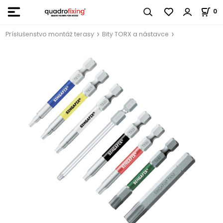
0
Príslušenstvo montáž terasy
Bity TORX a nástavce