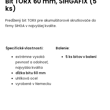
Bit TORX 60 mm, SIHGAFIX (5
ks)
Predĺžený bit TORX pre akumulátorové skrutkovače do
firmy SIHGA v najvyššej kvalite.
Špecifické vlastnosti:
Balenie:
extrémne vysoká
5 ks bitov v balení
pevnosť a odolnosť,
najvyššia kvalita
dĺžka bitu 60 mm
uhlíková ocel
vyrobené v Nemecku