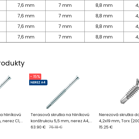
7,6 mm
7 mm
8,8 mm
4
7,6 mm
7 mm
8,8 mm
4
7,6 mm
7 mm
8,8 mm
4
7,6 mm
7 mm
8,8 mm
4
rodukty
- 15%
NEREZ A4
a hliníkovú
Terasová skrutka na hliníkovú
Nerezová skrutka do
, nerez C1,
konštrukciu 5,5 mm, nerez A4,
4,2x19 mm, Torx (200
(200 ks)
63.90 €
75.18 €
QUADRO CLIP
15.25 €