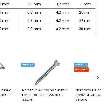
,1 mm
0,8 mm
4,2 mm
19 mm
,1 mm
0,8 mm
4,2 mm
25 mm
,1 mm
0,8 mm
4,2 mm
32 mm
,1 mm
0,8 mm
4,2 mm
38 mm
NEREZ C1
NEREZ C1
NOVINKA
 hliníka
Nerezová skrutka na hliníkovú
Nerezová TEX skrutka
 ks)
konštrukciu DiLo (200 ks),
nerez C1, DIN 7504
Eurotec
33.21 €
36.20 €