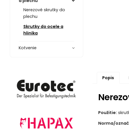
a plechu
Nerezové skrutky do
plechu
Skrutky do ocele a
hliníka
Kotvenie
Popis
Nerezo
Použitie:
skrut
Norma/označ