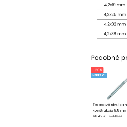
4,2x19 mm
4,2x25 mm
4,2x32 mm
4,2x38 mm
Podobné p
- 20%
NEREZ C1
Terasová skrutka n
konštrukciu 5,5 mm
(200 ks)
46.49 €
58.12 €