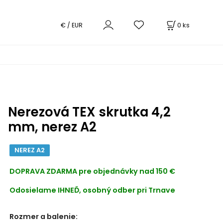
0
ks
€ / EUR
Nerezová TEX skrutka 4,2
mm, nerez A2
NEREZ A2
DOPRAVA ZDARMA
pre objednávky nad 150 €
Odosielame IHNEĎ, osobný odber pri Trnave
Rozmer a balenie
: