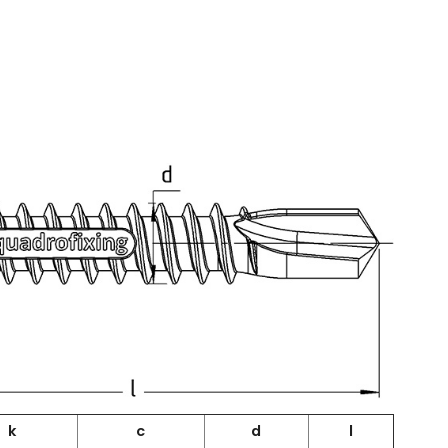
k
c
d
l