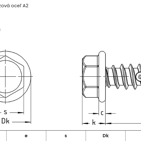
ezová oceľ A2
s
e
s
Dk