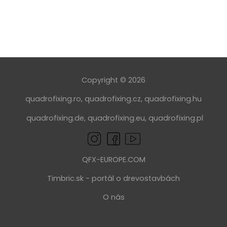
Copyright © 2026
quadrofixing.ro
,
quadrofixing.cz
,
quadrofixing.hu
quadrofixing.de
,
quadrofixing.eu
,
quadrofixing.pl
QFX-EUROPE.COM
Timbric.sk - portál o drevostavbách
O nás