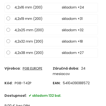
4,2x16 mm (200)
skladom +24
4,2x19 mm (200)
skladom +31
4,2x25 mm (200)
skladom +32
4,2x32 mm (200)
skladom +18
4,2x38 mm (200)
skladom +27
Výrobca:
PGB EUROPE
Záručná doba:
24
mesiacov
Kód:
PGB-T42P
EAN:
5410439088572
Dostupnosť:
skladom 132 bal.
9.00
€
bez DPH