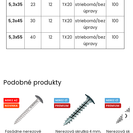
5,3x35
23
12
TX20
strieborná/bez
100
úpravy
5,3x4
5
30
12
TX20
strieborná/bez
100
úpravy
5,3x5
5
40
12
TX20
strieborná/bez
100
úpravy
Podobné produkty
NEREZ A2
NEREZ C1
NEREZ C1
NOVINKA
PREMIUM
PREMIUM
Fasádne nerezové
Nerezová skrutka 4 mm,
Nerezová skr