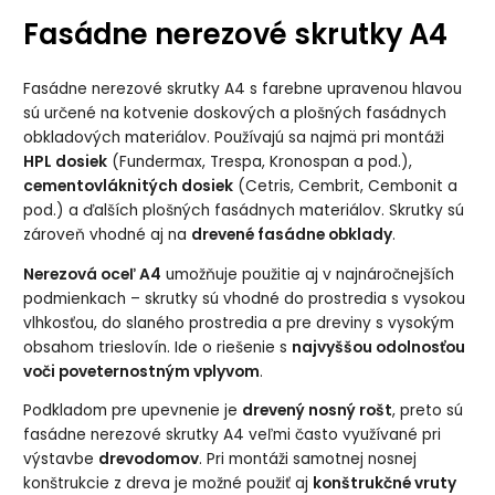
Fasádne nerezové skrutky A4
Fasádne nerezové skrutky A4 s farebne upravenou hlavou
sú určené na kotvenie doskových a plošných fasádnych
obkladových materiálov. Používajú sa najmä pri montáži
HPL dosiek
(Fundermax, Trespa, Kronospan a pod.),
cementovláknitých dosiek
(Cetris, Cembrit, Cembonit a
pod.) a ďalších plošných fasádnych materiálov. Skrutky sú
zároveň vhodné aj na
drevené fasádne obklady
.
Nerezová oceľ A4
umožňuje použitie aj v najnáročnejších
podmienkach – skrutky sú vhodné do prostredia s vysokou
vlhkosťou, do slaného prostredia a pre dreviny s vysokým
obsahom trieslovín. Ide o riešenie s
najvyššou odolnosťou
voči poveternostným vplyvom
.
Podkladom pre upevnenie je
drevený nosný rošt
, preto sú
fasádne nerezové skrutky A4 veľmi často využívané pri
výstavbe
drevodomov
. Pri montáži samotnej nosnej
konštrukcie z dreva je možné použiť aj
konštrukčné vruty