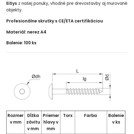
EiSys
z našej ponuky, vhodné pre drevostavby aj murované
objekty.
Profesionálne skrutky s CE/ETA certifikáciou
Materiál: nerez A4
Balenie: 100 ks
Rozmer
Dĺžka
Priemer
Torx
Farba
Balenie
v mm
závitu
hlavy v
v ks
v mm
mm