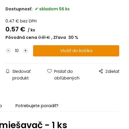
Dostupnosť:
skladom 56 ks
0.47
€
bez DPH
0.57
€
ks
Pôvodná cena
0.81
€
Zľava
30
%
Sledovať
Pridať do
Zdielať
produkt
obľúbených
o
Potrebujete poradiť?
iešavač - 1 ks