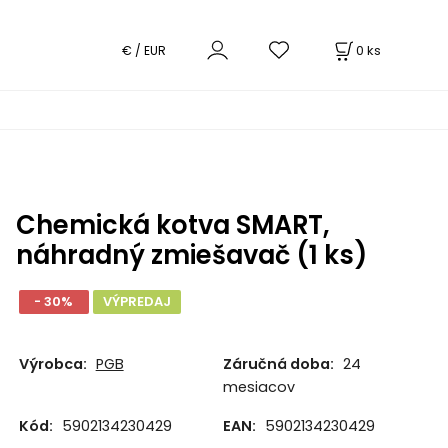
0
ks
€ / EUR
Chemická kotva SMART,
náhradný zmiešavač (1 ks)
- 30%
VÝPREDAJ
Výrobca:
PGB
Záručná doba:
24
mesiacov
Kód:
5902134230429
EAN:
5902134230429