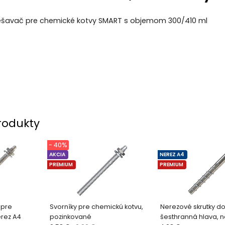
šavač pre chemické kotvy SMART s objemom 300/410 ml
rodukty
- 40%
AKCIA
NEREZ A4
PREMIUM
PREMIUM
 pre
Svorníky pre chemickú kotvu,
Nerezové skrutky do
erez A4
pozinkované
šesthranná hlava, n