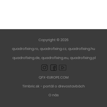
Copyright © 2026
quadrofixing.ro
,
quadrofixing.cz
,
quadrofixing.hu
quadrofixing.de
,
quadrofixing.eu
,
quadrofixing.pl
QFX-EUROPE.COM
Timbric.sk - portál o drevostavbách
O nás