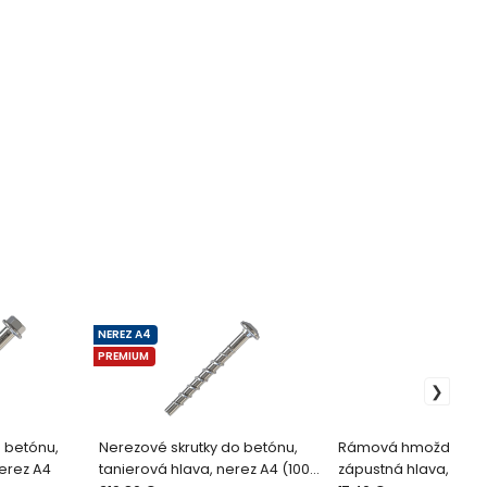
NEREZ A4
PREMIUM
 betónu,
Nerezové skrutky do betónu,
Rámová hmoždinka 1
erez A4
tanierová hlava, nerez A4 (100
zápustná hlava, Torx 