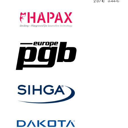
2.07 €
3.44 €