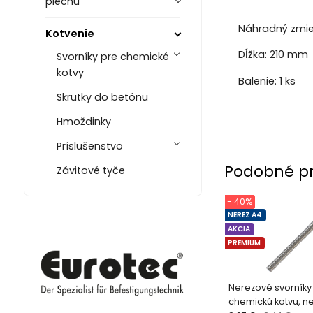
plechu
Náhradný zmie
Kotvenie
Dĺžka: 210 mm
Svorníky pre chemické
kotvy
Balenie: 1 ks
Skrutky do betónu
Hmoždinky
Príslušenstvo
Podobné p
Závitové tyče
- 40%
NEREZ A4
AKCIA
PREMIUM
Nerezové svorníky
chemickú kotvu, n