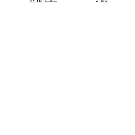
0.58 €
0.96 €
4.08 €