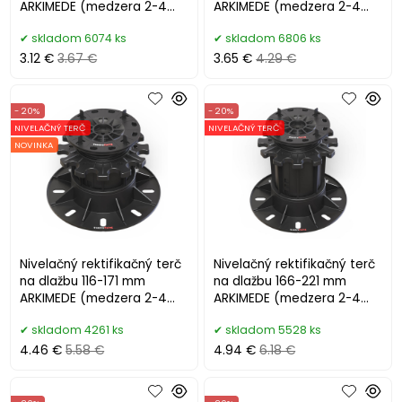
ARKIMEDE (medzera 2-4
ARKIMEDE (medzera 2-4
mm)
mm)
skladom 6074 ks
skladom 6806 ks
3.12 €
3.67 €
3.65 €
4.29 €
- 20%
- 20%
NIVELAČNÝ TERČ
NIVELAČNÝ TERČ
NOVINKA
Nivelačný rektifikačný terč
Nivelačný rektifikačný terč
na dlažbu 116-171 mm
na dlažbu 166-221 mm
ARKIMEDE (medzera 2-4
ARKIMEDE (medzera 2-4
mm)
mm)
skladom 4261 ks
skladom 5528 ks
4.46 €
5.58 €
4.94 €
6.18 €