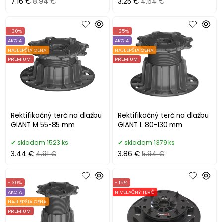
7.16 €
8.94 €
3.25 €
4.64 €
- 30%
- 35%
AKCIA
AKCIA
NAJLEPŠIA CENA
NAJLEPŠIA CENA
PREMIUM
PREMIUM
Rektifikačný terč na dlažbu
Rektifikačný terč na dlažbu
GIANT M 55-85 mm
GIANT L 80-130 mm
skladom 1523 ks
skladom 1379 ks
3.44 €
4.91 €
3.86 €
5.94 €
- 30%
- 15%
AKCIA
NIVELAČNÝ TERČ
NAJLEPŠIA CENA
PREMIUM