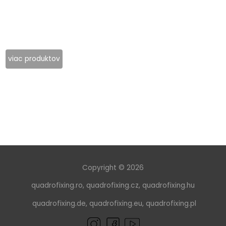
viac produktov
Copyright © 2026
quadrofixing.ro
,
quadrofixing.cz
,
quadrofixing.hu
quadrofixing.de
,
quadrofixing.eu
,
quadrofixing.pl