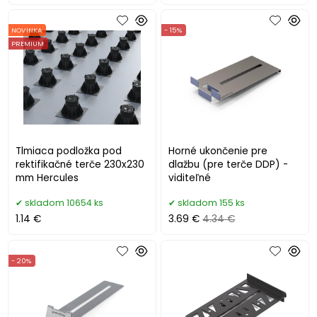
NOVINKA
- 15%
PREMIUM
Tlmiaca podložka pod
Horné ukončenie pre
rektifikačné terče 230x230
dlažbu (pre terče DDP) -
mm Hercules
viditeľné
skladom 10654 ks
skladom 155 ks
1.14 €
3.69 €
4.34 €
- 20%