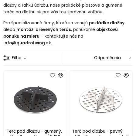
dlažby a ľahkú údržbu, naše praktické plastové a gumené
terče na dlažbu sú pre vás tou správnou voľbou.
Pre špecializované firmy, ktoré sa venujú
pokládke dlažby
alebo
montáži drevených terás
, ponúkame
objektovú
ponuku na mieru
– kontaktujte nás na
info@quadrofixing.sk
.
Filter
Terč pod dlažbu - gumený,
Terč pod dlažbu - pevný,