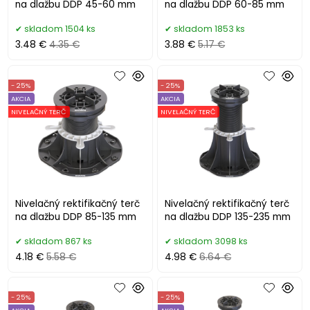
na dlažbu DDP 45-60 mm
na dlažbu DDP 60-85 mm
skladom 1504 ks
skladom 1853 ks
3.48 €
4.35 €
3.88 €
5.17 €
- 25%
- 25%
AKCIA
AKCIA
NIVELAČNÝ TERČ
NIVELAČNÝ TERČ
Nivelačný rektifikačný terč
Nivelačný rektifikačný terč
na dlažbu DDP 85-135 mm
na dlažbu DDP 135-235 mm
skladom 867 ks
skladom 3098 ks
4.18 €
5.58 €
4.98 €
6.64 €
- 25%
- 25%