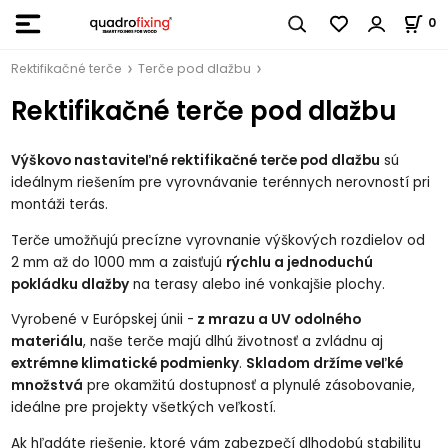
0
Rektifikačné terče
Terče pod dlažbu
Rektifikačné terče pod dlažbu
Výškovo nastaviteľné rektifikačné terče pod dlažbu
sú
ideálnym riešením pre vyrovnávanie terénnych nerovností pri
montáži terás.
Terče umožňujú precízne vyrovnanie výškových rozdielov od
2 mm až do 1000 mm a zaisťujú
rýchlu a jednoduchú
pokládku dlažby
na terasy alebo iné vonkajšie plochy.
Vyrobené v Európskej únii -
z mrazu a UV odolného
materiálu
, naše terče majú dlhú životnosť a zvládnu aj
extrémne klimatické podmienky
.
Skladom držíme veľké
množstvá
pre okamžitú dostupnosť a plynulé zásobovanie,
ideálne pre projekty všetkých veľkostí.
Ak hľadáte riešenie, ktoré vám zabezpečí dlhodobú stabilitu