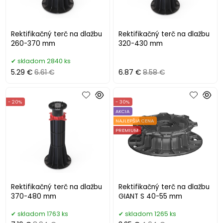
Rektifikačný terč na dlažbu
Rektifikačný terč na dlažbu
260-370 mm
320-430 mm
skladom 2840 ks
5.29 €
6.61 €
6.87 €
8.58 €
- 20%
- 30%
AKCIA
NAJLEPŠIA CENA
PREMIUM
Rektifikačný terč na dlažbu
Rektifikačný terč na dlažbu
370-480 mm
GIANT S 40-55 mm
skladom 1763 ks
skladom 1265 ks