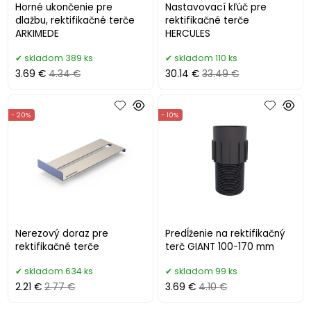
Horné ukončenie pre
Nastavovací kľúč pre
dlažbu, rektifikačné terče
rektifikačné terče
ARKIMEDE
HERCULES
skladom 389 ks
skladom 110 ks
3.69 €
4.34 €
30.14 €
33.49 €
- 20%
- 10%
Nerezový doraz pre
Predĺženie na rektifikačný
rektifikačné terče
terč GIANT 100-170 mm
skladom 634 ks
skladom 99 ks
2.21 €
2.77 €
3.69 €
4.10 €