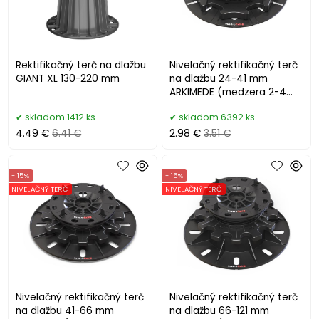
Rektifikačný terč na dlažbu
Nivelačný rektifikačný terč
GIANT XL 130-220 mm
na dlažbu 24-41 mm
ARKIMEDE (medzera 2-4
mm)
skladom 1412 ks
skladom 6392 ks
4.49 €
6.41 €
2.98 €
3.51 €
- 15%
- 15%
NIVELAČNÝ TERČ
NIVELAČNÝ TERČ
Nivelačný rektifikačný terč
Nivelačný rektifikačný terč
na dlažbu 41-66 mm
na dlažbu 66-121 mm