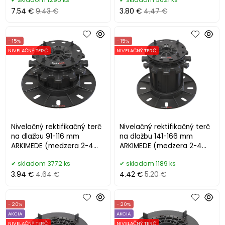
7.54 €
9.43 €
3.80 €
4.47 €
- 15%
- 15%
NIVELAČNÝ TERČ
NIVELAČNÝ TERČ
Nivelačný rektifikačný terč
Nivelačný rektifikačný terč
na dlažbu 91-116 mm
na dlažbu 141-166 mm
ARKIMEDE (medzera 2-4
ARKIMEDE (medzera 2-4
mm)
mm)
skladom 3772 ks
skladom 1189 ks
3.94 €
4.64 €
4.42 €
5.20 €
- 20%
- 20%
AKCIA
AKCIA
NIVELAČNÝ TERČ
NIVELAČNÝ TERČ