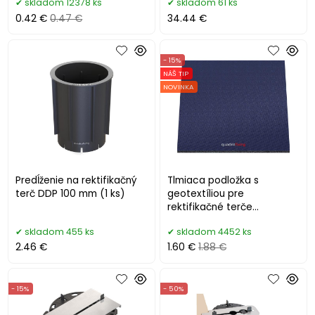
skladom 12378 ks
skladom 61 ks
0.42 €
0.47 €
34.44 €
- 15%
NÁŠ TIP
NOVINKA
Predĺženie na rektifikačný
Tlmiaca podložka s
terč DDP 100 mm (1 ks)
geotextíliou pre
rektifikačné terče
200x200x8 mm
skladom 455 ks
skladom 4452 ks
2.46 €
1.60 €
1.88 €
- 15%
- 50%