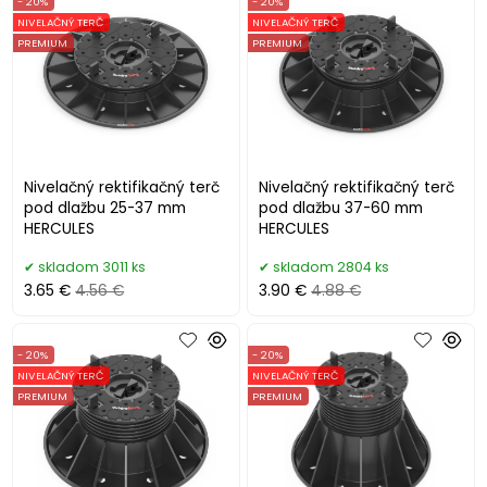
- 20%
- 20%
NIVELAČNÝ TERČ
NIVELAČNÝ TERČ
PREMIUM
PREMIUM
Nivelačný rektifikačný terč
Nivelačný rektifikačný terč
pod dlažbu 25-37 mm
pod dlažbu 37-60 mm
HERCULES
HERCULES
skladom 3011 ks
skladom 2804 ks
3.65 €
4.56 €
3.90 €
4.88 €
- 20%
- 20%
NIVELAČNÝ TERČ
NIVELAČNÝ TERČ
PREMIUM
PREMIUM