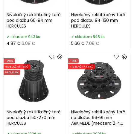
Nivelačný rektifikačný terč
Nivelačný rektifikačný terč
pod dlažbu 60-94 mm
pod dlažbu 94-150 mm
HERCULES
HERCULES
skladom 943 ks
skladom 848 ks
4.87 €
6.09 €
5.66 €
7.08 €
- 20%
- 15%
NIVELAČNÝ TERČ
NIVELAČNÝ TERČ
PREMIUM
Nivelačný rektifikačný terč
Nivelačný rektifikačný terč
pod dlažbu 150-270 mm
na dlažbu 66-91 mm
HERCULES
ARKIMEDE (medzera 2-4
mm)
skladom 1296 ks
skladom 3021 ks