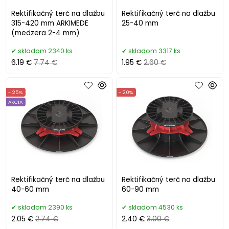
Rektifikačný terč na dlažbu
Rektifikačný terč na dlažbu
315-420 mm ARKIMEDE
25-40 mm
(medzera 2-4 mm)
skladom 2340 ks
skladom 3317 ks
6.19 €
7.74 €
1.95 €
2.60 €
- 25%
- 20%
AKCIA
Rektifikačný terč na dlažbu
Rektifikačný terč na dlažbu
40-60 mm
60-90 mm
skladom 2390 ks
skladom 4530 ks
2.05 €
2.74 €
2.40 €
3.00 €