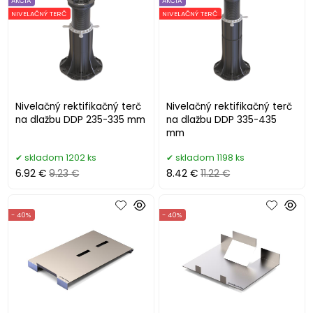
AKCIA
AKCIA
NIVELAČNÝ TERČ
NIVELAČNÝ TERČ
Nivelačný rektifikačný terč
Nivelačný rektifikačný terč
na dlažbu DDP 235-335 mm
na dlažbu DDP 335-435
mm
skladom 1202 ks
skladom 1198 ks
6.92 €
9.23 €
8.42 €
11.22 €
- 40%
- 40%