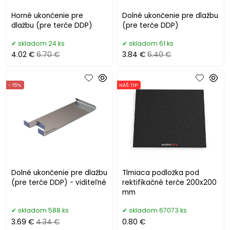
Horné ukončenie pre
Dolné ukončenie pre dlažbu
dlažbu (pre terče DDP)
(pre terče DDP)
skladom 24 ks
skladom 61 ks
4.02 €
6.70 €
3.84 €
6.40 €
- 15%
NÁŠ TIP
Dolné ukončenie pre dlažbu
Tlmiaca podložka pod
(pre terče DDP) - viditeľné
rektifikačné terče 200x200
mm
skladom 588 ks
skladom 67073 ks
3.69 €
4.34 €
0.80 €